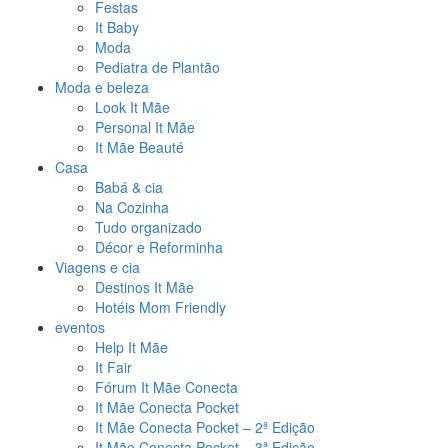
Festas
It Baby
Moda
Pediatra de Plantão
Moda e beleza
Look It Mãe
Personal It Mãe
It Mãe Beauté
Casa
Babá & cia
Na Cozinha
Tudo organizado
Décor e Reforminha
Viagens e cia
Destinos It Mãe
Hotéis Mom Friendly
eventos
Help It Mãe
It Fair
Fórum It Mãe Conecta
It Mãe Conecta Pocket
It Mãe Conecta Pocket – 2ª Edição
It Mãe Conecta Pocket – 3ª Edição