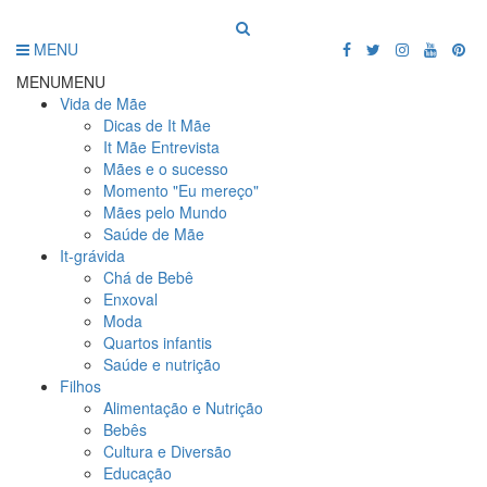
MENU
MENU
MENU
Vida de Mãe
Dicas de It Mãe
It Mãe Entrevista
Mães e o sucesso
Momento "Eu mereço"
Mães pelo Mundo
Saúde de Mãe
It-grávida
Chá de Bebê
Enxoval
Moda
Quartos infantis
Saúde e nutrição
Filhos
Alimentação e Nutrição
Bebês
Cultura e Diversão
Educação