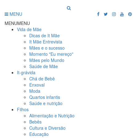
MENU
MENU
MENU
Vida de Mãe
Dicas de It Mãe
It Mãe Entrevista
Mães e o sucesso
Momento "Eu mereço"
Mães pelo Mundo
Saúde de Mãe
It-grávida
Chá de Bebê
Enxoval
Moda
Quartos infantis
Saúde e nutrição
Filhos
Alimentação e Nutrição
Bebês
Cultura e Diversão
Educação