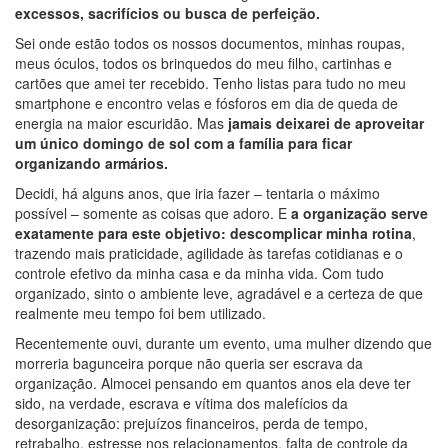
excessos, sacrifícios ou busca de perfeição.
Sei onde estão todos os nossos documentos, minhas roupas,
meus óculos, todos os brinquedos do meu filho, cartinhas e
cartões que amei ter recebido. Tenho listas para tudo no meu
smartphone e encontro velas e fósforos em dia de queda de
energia na maior escuridão. Mas
jamais deixarei de aproveitar
um único domingo de sol com a família para ficar
organizando armários.
Decidi, há alguns anos, que iria fazer – tentaria o máximo
possível – somente as coisas que adoro. E
a organização serve
exatamente para este objetivo: descomplicar minha rotina
,
trazendo mais praticidade, agilidade às tarefas cotidianas e o
controle efetivo da minha casa e da minha vida. Com tudo
organizado, sinto o ambiente leve, agradável e a certeza de que
realmente meu tempo foi bem utilizado.
Recentemente ouvi, durante um evento, uma mulher dizendo que
morreria bagunceira porque não queria ser escrava da
organização. Almocei pensando em quantos anos ela deve ter
sido, na verdade, escrava e vítima dos malefícios da
desorganização: prejuízos financeiros, perda de tempo,
retrabalho, estresse nos relacionamentos, falta de controle da