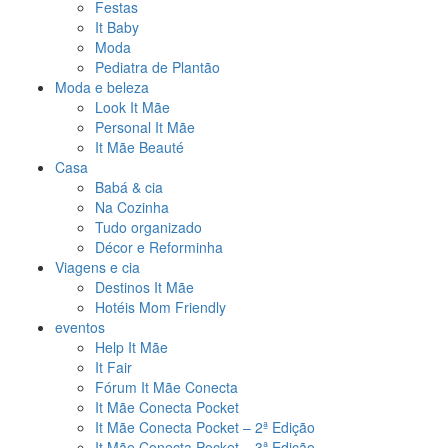
Festas
It Baby
Moda
Pediatra de Plantão
Moda e beleza
Look It Mãe
Personal It Mãe
It Mãe Beauté
Casa
Babá & cia
Na Cozinha
Tudo organizado
Décor e Reforminha
Viagens e cia
Destinos It Mãe
Hotéis Mom Friendly
eventos
Help It Mãe
It Fair
Fórum It Mãe Conecta
It Mãe Conecta Pocket
It Mãe Conecta Pocket – 2ª Edição
It Mãe Conecta Pocket – 3ª Edição