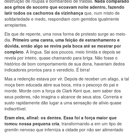
destruição de roupas e bombardeio de fraldas.
Nada comparado
aos gritos de socorro que ecoavam noite adentro, fazendo
latir todos os cachorros da vizinhança
que, num misto de
solidariedade e medo, respondiam com gemidos igualmente
arrepiantes.
Eis que de repente, uma nova forma de protesto surge ao meio-
dia.
Primeiro uma careta, uma feição de estranhamento e
dúvida, então algo se revira pela boca até se mostrar por
completo
. A língua. Sai aos poucos, meio tímida e depois se
revela por inteiro, quase chamando para briga. Não fosse o
histórico de bom comportamento de sua dona, haveriam dedos
indicadores prontos para o veredicto. É birra!
Mas a redenção estava por vir. Depois de receber um afago, a tal
moça bem educada abre sua boca, mira o pescoço do pai e
morde. Morde com a força de Clark Kent que, sem saber dos
seus poderes, não imagina o alcance de seus atos. Correria e
susto rapidamente dão lugar a uma sensação de alívio quase
indiscritível.
Eram eles, afinal: os dentes. Essa foi a força maior que
tomou nossa pequena cria
, transformando-a em um tipo de
gremlin nervoso que inferniza a cidade por não ser alimentado