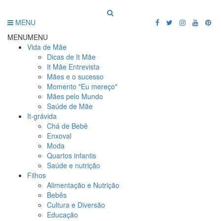
MENU
MENU
MENU
Vida de Mãe
Dicas de It Mãe
It Mãe Entrevista
Mães e o sucesso
Momento "Eu mereço"
Mães pelo Mundo
Saúde de Mãe
It-grávida
Chá de Bebê
Enxoval
Moda
Quartos infantis
Saúde e nutrição
Filhos
Alimentação e Nutrição
Bebês
Cultura e Diversão
Educação