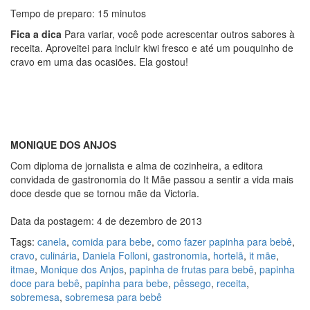
Tempo de preparo: 15 minutos
Fica a dica
Para variar, você pode acrescentar outros sabores à
receita. Aproveitei para incluir kiwi fresco e até um pouquinho de
cravo em uma das ocasiões. Ela gostou!
MONIQUE DOS ANJOS
Com diploma de jornalista e alma de cozinheira, a editora
convidada de gastronomia do It Mãe passou a sentir a vida mais
doce desde que se tornou mãe da Victoria.
Data da postagem: 4 de dezembro de 2013
Tags:
canela
,
comida para bebe
,
como fazer papinha para bebê
,
cravo
,
culinária
,
Daniela Folloni
,
gastronomia
,
hortelã
,
it mãe
,
itmae
,
Monique dos Anjos
,
papinha de frutas para bebê
,
papinha
doce para bebê
,
papinha para bebe
,
pêssego
,
receita
,
sobremesa
,
sobremesa para bebê