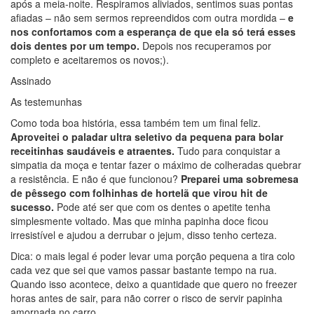
após a meia-noite. Respiramos aliviados, sentimos suas pontas
afiadas – não sem sermos repreendidos com outra mordida –
e
nos confortamos com a esperança de que ela só terá esses
dois dentes por um tempo.
Depois nos recuperamos por
completo e aceitaremos os novos;).
Assinado
As testemunhas
Como toda boa história, essa também tem um final feliz.
Aproveitei o paladar ultra seletivo da pequena para bolar
receitinhas saudáveis e atraentes.
Tudo para conquistar a
simpatia da moça e tentar fazer o máximo de colheradas quebrar
a resistência. E não é que funcionou?
Preparei uma sobremesa
de pêssego com folhinhas de hortelã que virou hit de
sucesso.
Pode até ser que com os dentes o apetite tenha
simplesmente voltado. Mas que minha papinha doce ficou
irresistível e ajudou a derrubar o jejum, disso tenho certeza.
Dica: o mais legal é poder levar uma porção pequena a tira colo
cada vez que sei que vamos passar bastante tempo na rua.
Quando isso acontece, deixo a quantidade que quero no freezer
horas antes de sair, para não correr o risco de servir papinha
amornada no carro.