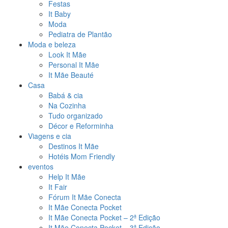
Festas
It Baby
Moda
Pediatra de Plantão
Moda e beleza
Look It Mãe
Personal It Mãe
It Mãe Beauté
Casa
Babá & cia
Na Cozinha
Tudo organizado
Décor e Reforminha
Viagens e cia
Destinos It Mãe
Hotéis Mom Friendly
eventos
Help It Mãe
It Fair
Fórum It Mãe Conecta
It Mãe Conecta Pocket
It Mãe Conecta Pocket – 2ª Edição
It Mãe Conecta Pocket – 3ª Edição