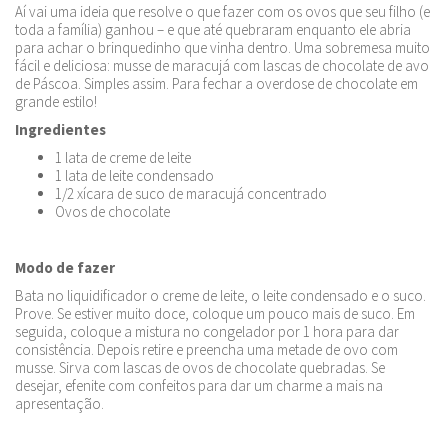
Aí vai uma ideia que resolve o que fazer com os ovos que seu filho (e
toda a família) ganhou – e que até quebraram enquanto ele abria
para achar o brinquedinho que vinha dentro. Uma sobremesa muito
fácil e deliciosa: musse de maracujá com lascas de chocolate de avo
de Páscoa. Simples assim. Para fechar a overdose de chocolate em
grande estilo!
Ingredientes
1 lata de creme de leite
1 lata de leite condensado
1/2 xícara de suco de maracujá concentrado
Ovos de chocolate
Modo de fazer
Bata no liquidificador o creme de leite, o leite condensado e o suco.
Prove. Se estiver muito doce, coloque um pouco mais de suco. Em
seguida, coloque a mistura no congelador por 1 hora para dar
consistência. Depois retire e preencha uma metade de ovo com
musse. Sirva com lascas de ovos de chocolate quebradas. Se
desejar, efenite com confeitos para dar um charme a mais na
apresentação.