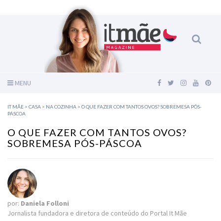
MENU
IT MÃE
>
CASA
>
NA COZINHA
>
O QUE FAZER COM TANTOS OVOS? SOBREMESA PÓS-
PÁSCOA
O QUE FAZER COM TANTOS OVOS?
SOBREMESA PÓS-PÁSCOA
por:
Daniela Folloni
Jornalista fundadora e diretora de conteúdo do Portal It Mãe