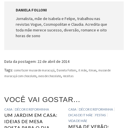
DANIELA FOLLONI
Jornalista, mãe de Isabela e Felipe, trabalhou nas
revistas Vogue, Cosmopolitan e Claudia. Acredita que
toda mãe merece sucesso, diversão, romance e oito
horas de sono
Data da postagem: 22 de abril de 2014
Tags:
,
,
,
,
como fazer musse de maracujá
Daniela Folloni
it mãe
itmae
musse de
,
,
maracujá com chocolate
ovos de chocolate
receitas
VOCÊ VAI GOSTAR...
CASA
DÉCOR E REFORMINHA
CASA
DÉCOR E REFORMINHA
UM JARDIM EM CASA:
DICAS DE IT MÃE
FESTAS
IDEIAS DE MESA
VIDA DE MÃE
MESA DE VERÃO:
POSTA PARA O DIA