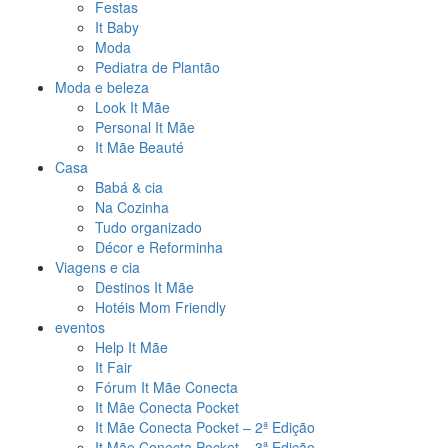
Festas
It Baby
Moda
Pediatra de Plantão
Moda e beleza
Look It Mãe
Personal It Mãe
It Mãe Beauté
Casa
Babá & cia
Na Cozinha
Tudo organizado
Décor e Reforminha
Viagens e cia
Destinos It Mãe
Hotéis Mom Friendly
eventos
Help It Mãe
It Fair
Fórum It Mãe Conecta
It Mãe Conecta Pocket
It Mãe Conecta Pocket – 2ª Edição
It Mãe Conecta Pocket – 3ª Edição