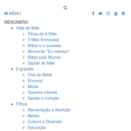
MENU
MENU
MENU
Vida de Mãe
Dicas de It Mãe
It Mãe Entrevista
Mães e o sucesso
Momento "Eu mereço"
Mães pelo Mundo
Saúde de Mãe
It-grávida
Chá de Bebê
Enxoval
Moda
Quartos infantis
Saúde e nutrição
Filhos
Alimentação e Nutrição
Bebês
Cultura e Diversão
Educação