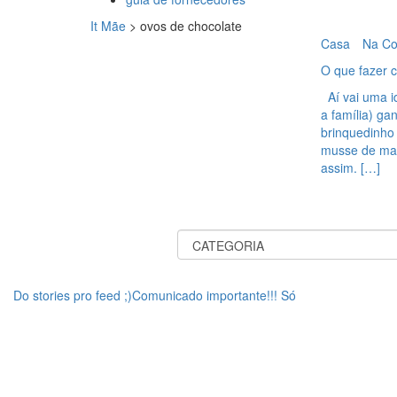
It Mãe
>
ovos de chocolate
Casa
Na Co
O que fazer 
Aí vai uma id
a família) ga
brinquedinho 
musse de mar
assim. […]
Do stories pro feed ;)Comunicado importante!!! Só