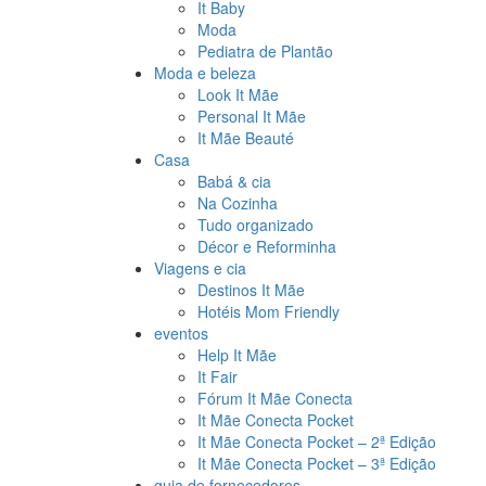
It Baby
Moda
Pediatra de Plantão
Moda e beleza
Look It Mãe
Personal It Mãe
It Mãe Beauté
Casa
Babá & cia
Na Cozinha
Tudo organizado
Décor e Reforminha
Viagens e cia
Destinos It Mãe
Hotéis Mom Friendly
eventos
Help It Mãe
It Fair
Fórum It Mãe Conecta
It Mãe Conecta Pocket
It Mãe Conecta Pocket – 2ª Edição
It Mãe Conecta Pocket – 3ª Edição
guia de fornecedores