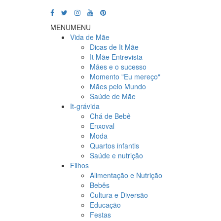
MENU
MENU
Vida de Mãe
Dicas de It Mãe
It Mãe Entrevista
Mães e o sucesso
Momento "Eu mereço"
Mães pelo Mundo
Saúde de Mãe
It-grávida
Chá de Bebê
Enxoval
Moda
Quartos infantis
Saúde e nutrição
Filhos
Alimentação e Nutrição
Bebês
Cultura e Diversão
Educação
Festas