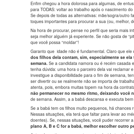
Enfim chegou a hora dolorosa para algumas, de entu
para TODAS: voltar ao trabalho após o nascimento do
Se depois de todas as alternativas: mãe/sogra/outro f
toques importantes para procurar a sua (ou, melhor, do
Na hora de procurar, pense no perfil que seria mais in
seja melhor alguém já experiente. Se não gosta de “p
que você possa “moldar”!
Garanto que idade não é fundamental. Claro que ele
dos filhos dela contam, sim, especialmente se ela 
semana.
Se a candidata namora ou é recém casada e v
tenha dúvida: uma hora o parceiro dela vai reclamar e i
investigue a disponibilidade para o fim de semana, tent
ser divertir ou se realmente não se importa de trabalh
atenta, pois, embora muitas topem na hora da contra
não permanecer no mesmo ritmo, deixando você n
de semana. Assim, a a babá descansa e executa bem 
Se a babá tem os filhos muito pequenos, há chances r
Nessas situações, ela terá que faltar para levar ao 
doentes). Se, nessas situações, você puder recorrer a 
plano A, B e C for a babá, melhor escolher outro per