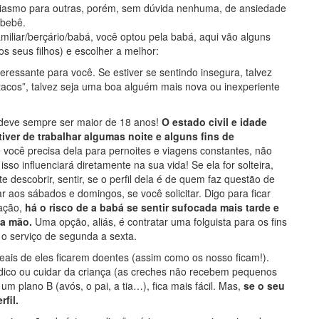
siasmo para outras, porém, sem dúvida nenhuma, de ansiedade
 bebê.
amiliar/berçário/babá, você optou pela babá, aqui vão alguns
s seus filhos) e escolher a melhor:
teressante para você. Se estiver se sentindo insegura, talvez
itacos”, talvez seja uma boa alguém mais nova ou inexperiente
 deve sempre ser maior de 18 anos!
O estado civil e idade
tiver de trabalhar algumas noite e alguns fins de
ocê precisa dela para pernoites e viagens constantes, não
sso influenciará diretamente na sua vida! Se ela for solteira,
e descobrir, sentir, se o perfil dela é de quem faz questão de
ar aos sábados e domingos, se você solicitar. Digo para ficar
tação,
há o risco de a babá se sentir sufocada mais tarde e
a mão.
Uma opção, aliás, é contratar uma folguista para os fins
o serviço de segunda a sexta.
eais de eles ficarem doentes (assim como os nosso ficam!).
médico ou cuidar da criança (as creches não recebem pequenos
um plano B (avós, o pai, a tia…), fica mais fácil. Mas,
se o seu
fil.