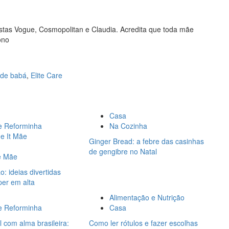
vistas Vogue, Cosmopolitan e Claudia. Acredita que toda mãe
ono
 de babá
,
Elite Care
Casa
e Reforminha
Na Cozinha
de It Mãe
Ginger Bread: a febre das casinhas
de gengibre no Natal
e Mãe
: ideias divertidas
per em alta
Alimentação e Nutrição
e Reforminha
Casa
l com alma brasileira:
Como ler rótulos e fazer escolhas