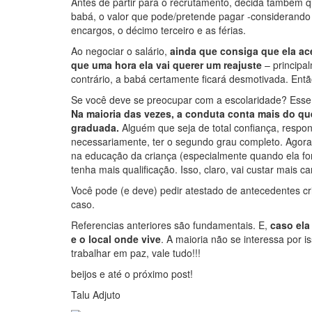
Antes de partir para o recrutamento, decida também qu
babá, o valor que pode/pretende pagar -considerando 
encargos, o décimo terceiro e as férias.
Ao negociar o salário,
ainda que consiga que ela ac
que uma hora ela vai querer um reajuste
– principa
contrário, a babá certamente ficará desmotivada. Ent
Se você deve se preocupar com a escolaridade? Esse
Na maioria das vezes, a conduta conta mais do qu
graduada.
Alguém que seja de total confiança, respo
necessariamente, ter o segundo grau completo. Agora
na educação da criança (especialmente quando ela for
tenha mais qualificação. Isso, claro, vai custar mais ca
Você pode (e deve) pedir atestado de antecedentes cr
caso.
Referencias anteriores são fundamentais. E,
caso ela
e o local onde vive
. A maioria não se interessa por i
trabalhar em paz, vale tudo!!!
beijos e até o próximo post!
Talu Adjuto