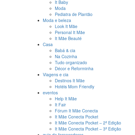
It Baby
Moda
Pediatra de Plantão
Moda e beleza
Look It Mãe
Personal It Mãe
It Mãe Beauté
Casa
Babá & cia
Na Cozinha
Tudo organizado
Décor e Reforminha
Viagens e cia
Destinos It Mãe
Hotéis Mom Friendly
eventos
Help It Mãe
It Fair
Fórum It Mãe Conecta
It Mãe Conecta Pocket
It Mãe Conecta Pocket – 2ª Edição
It Mãe Conecta Pocket – 3ª Edição
guia de fornecedores