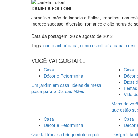
DANIELA FOLLONI
Jornalista, mãe de Isabela e Felipe, trabalhou nas re
merece sucesso, diversão, romance e oito horas de s
Data da postagem: 20 de agosto de 2012
Tags:
como achar babá
,
como escolher a babá
,
curso
VOCÊ VAI GOSTAR...
Casa
Casa
Décor e Reforminha
Décor 
Dicas 
Um jardim em casa: ideias de mesa
Festas
posta para o Dia das Mães
Vida d
Mesa de verão
que estão su
Casa
Casa
Décor e Reforminha
Décor 
Que tal trocar a brinquedoteca pelo
Design infanti