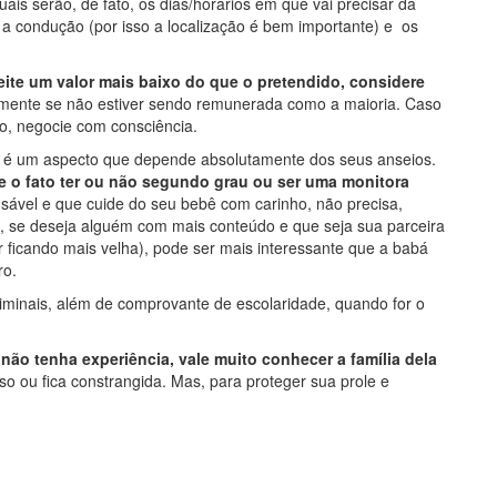
ais serão, de fato, os dias/horários em que vai precisar da
a condução (por isso a localização é bem importante) e os
eite um valor mais baixo do que o pretendido, considere
lmente se não estiver sendo remunerada como a maioria. Caso
ão, negocie com consciência.
 é um aspecto que depende absolutamente dos seus anseios.
e o fato ter ou não segundo grau ou ser uma monitora
nsável e que cuide do seu bebê com carinho, não precisa,
, se deseja alguém com mais conteúdo e que seja sua parceira
 ficando mais velha), pode ser mais interessante que a babá
ro.
iminais, além de comprovante de escolaridade, quando for o
 não tenha experiência, vale muito conhecer a família dela
sso ou fica constrangida. Mas, para proteger sua prole e