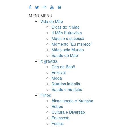
MENU
MENU
Vida de Mãe
Dicas de It Mãe
It Mãe Entrevista
Mães e o sucesso
Momento "Eu mereço"
Mães pelo Mundo
Saúde de Mãe
It-grávida
Chá de Bebê
Enxoval
Moda
Quartos infantis
Saúde e nutrição
Filhos
Alimentação e Nutrição
Bebês
Cultura e Diversão
Educação
Festas