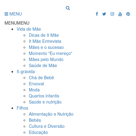
MENU
MENU
MENU
Vida de Mãe
Dicas de It Mãe
It Mãe Entrevista
Mães e o sucesso
Momento "Eu mereço"
Mães pelo Mundo
Saúde de Mãe
It-grávida
Chá de Bebê
Enxoval
Moda
Quartos infantis
Saúde e nutrição
Filhos
Alimentação e Nutrição
Bebês
Cultura e Diversão
Educação