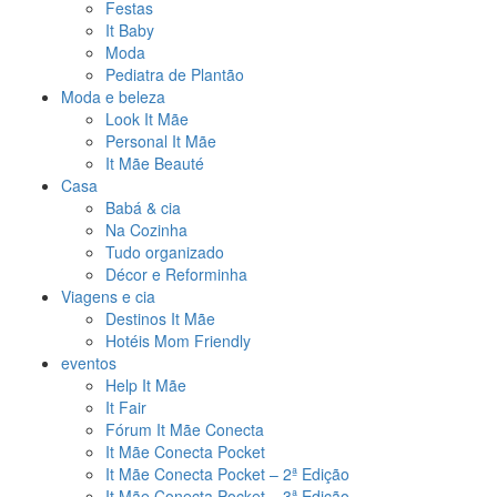
Festas
It Baby
Moda
Pediatra de Plantão
Moda e beleza
Look It Mãe
Personal It Mãe
It Mãe Beauté
Casa
Babá & cia
Na Cozinha
Tudo organizado
Décor e Reforminha
Viagens e cia
Destinos It Mãe
Hotéis Mom Friendly
eventos
Help It Mãe
It Fair
Fórum It Mãe Conecta
It Mãe Conecta Pocket
It Mãe Conecta Pocket – 2ª Edição
It Mãe Conecta Pocket – 3ª Edição