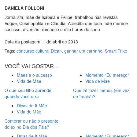
DANIELA FOLLONI
Jornalista, mãe de Isabela e Felipe, trabalhou nas revistas
Vogue, Cosmopolitan e Claudia. Acredita que toda mãe merece
sucesso, diversão, romance e oito horas de sono
Data da postagem: 1 de abril de 2013
Tags:
concurso cultural Dican
,
ganhar um carrinho
,
Smart Trike
VOCÊ VAI GOSTAR...
Mães e o sucesso
Momento "Eu mereço"
Vida de Mãe
Vida de Mãe
O que seu filho aprende
Que tal fazer menos (em vez
quando você erra
de “mais”)?
Dicas de It Mãe
Vida de Mãe
Comprar ou não o presente
do ex no Dia dos Pais?
Dicas de It Mãe
Momento "Eu mereço"