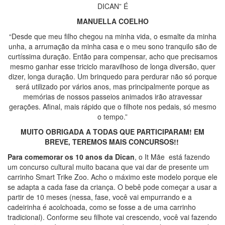
DICAN” É
MANUELLA COELHO
“Desde que meu filho chegou na minha vida, o esmalte da minha
unha, a arrumação da minha casa e o meu sono tranquilo são de
curtíssima duração. Então para compensar, acho que precisamos
mesmo ganhar esse triciclo maravilhoso de longa diversão, quer
dizer, longa duração. Um brinquedo para perdurar não só porque
será utilizado por vários anos, mas principalmente porque as
memórias de nossos passeios animados irão atravessar
gerações. Afinal, mais rápido que o filhote nos pedais, só mesmo
o tempo.”
MUITO OBRIGADA A TODAS QUE PARTICIPARAM! EM
BREVE, TEREMOS MAIS CONCURSOS!!
Para comemorar os 10 anos da Dican
, o It Mãe está fazendo
um concurso cultural muito bacana que vai dar de presente um
carrinho Smart Trike Zoo. Acho o máximo este modelo porque ele
se adapta a cada fase da criança. O bebê pode começar a usar a
partir de 10 meses (nessa, fase, você vai empurrando e a
cadeirinha é acolchoada, como se fosse a de uma carrinho
tradicional). Conforme seu filhote vai crescendo, você vai fazendo