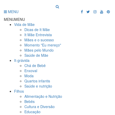
MENU
MENU
MENU
Vida de Mãe
Dicas de It Mãe
It Mãe Entrevista
Mães e o sucesso
Momento "Eu mereço"
Mães pelo Mundo
Saúde de Mãe
It-grávida
Chá de Bebê
Enxoval
Moda
Quartos infantis
Saúde e nutrição
Filhos
Alimentação e Nutrição
Bebês
Cultura e Diversão
Educação