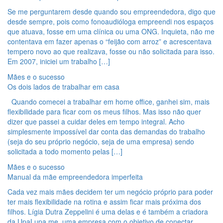
Se me perguntarem desde quando sou empreendedora, digo que
desde sempre, pois como fonoaudióloga empreendi nos espaços
que atuava, fosse em uma clínica ou uma ONG. Inquieta, não me
contentava em fazer apenas o “feijão com arroz” e acrescentava
tempero novo ao que realizava, fosse ou não solicitada para isso.
Em 2007, iniciei um trabalho […]
Mães e o sucesso
Os dois lados de trabalhar em casa
Quando comecei a trabalhar em home office, ganhei sim, mais
flexibilidade para ficar com os meus filhos. Mas isso não quer
dizer que passei a cuidar deles em tempo integral. Acho
simplesmente impossível dar conta das demandas do trabalho
(seja do seu próprio negócio, seja de uma empresa) sendo
solicitada a todo momento pelas […]
Mães e o sucesso
Manual da mãe empreendedora imperfeita
Cada vez mais mães decidem ter um negócio próprio para poder
ter mais flexibilidade na rotina e assim ficar mais próxima dos
filhos. Lígia Dutra Zeppelini é uma delas e é também a criadora
da UpaLupa.me, uma empresa com o objetivo de conectar