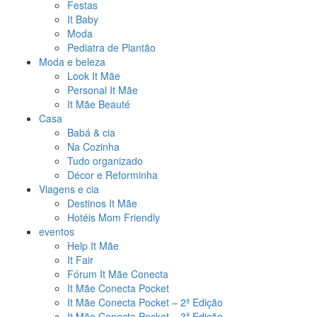
Festas
It Baby
Moda
Pediatra de Plantão
Moda e beleza
Look It Mãe
Personal It Mãe
It Mãe Beauté
Casa
Babá & cia
Na Cozinha
Tudo organizado
Décor e Reforminha
Viagens e cia
Destinos It Mãe
Hotéis Mom Friendly
eventos
Help It Mãe
It Fair
Fórum It Mãe Conecta
It Mãe Conecta Pocket
It Mãe Conecta Pocket – 2ª Edição
It Mãe Conecta Pocket – 3ª Edição