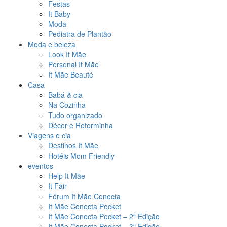
Festas
It Baby
Moda
Pediatra de Plantão
Moda e beleza
Look It Mãe
Personal It Mãe
It Mãe Beauté
Casa
Babá & cia
Na Cozinha
Tudo organizado
Décor e Reforminha
Viagens e cia
Destinos It Mãe
Hotéis Mom Friendly
eventos
Help It Mãe
It Fair
Fórum It Mãe Conecta
It Mãe Conecta Pocket
It Mãe Conecta Pocket – 2ª Edição
It Mãe Conecta Pocket – 3ª Edição