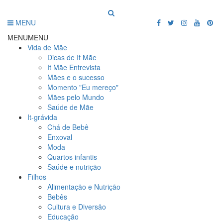
MENU
MENU
MENU
Vida de Mãe
Dicas de It Mãe
It Mãe Entrevista
Mães e o sucesso
Momento "Eu mereço"
Mães pelo Mundo
Saúde de Mãe
It-grávida
Chá de Bebê
Enxoval
Moda
Quartos infantis
Saúde e nutrição
Filhos
Alimentação e Nutrição
Bebês
Cultura e Diversão
Educação