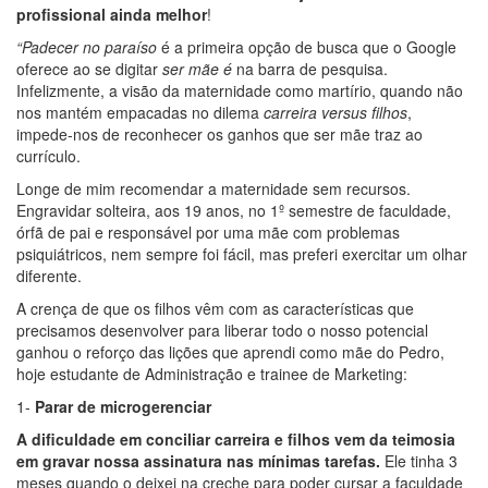
profissional ainda melhor
!
“Padecer no paraíso
é a primeira opção de busca que o Google
oferece ao se digitar
ser mãe é
na barra de pesquisa.
Infelizmente, a visão da maternidade como martírio, quando não
nos mantém empacadas no dilema
carreira versus filhos
,
impede-nos de reconhecer os ganhos que ser mãe traz ao
currículo.
Longe de mim recomendar a maternidade sem recursos.
Engravidar solteira, aos 19 anos, no 1º semestre de faculdade,
órfã de pai e responsável por uma mãe com problemas
psiquiátricos, nem sempre foi fácil, mas preferi exercitar um olhar
diferente.
A crença de que os filhos vêm com as características que
precisamos desenvolver para liberar todo o nosso potencial
ganhou o reforço das lições que aprendi como mãe do Pedro,
hoje estudante de Administração e trainee de Marketing:
1-
Parar de microgerenciar
A dificuldade em conciliar carreira e filhos vem da teimosia
em gravar nossa assinatura nas mínimas tarefas.
Ele tinha 3
meses quando o deixei na creche para poder cursar a faculdade