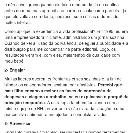
e não achei graça quando ele falou o nome da tia da cantina
antes do meu, mas aprendi a encarar a escola como parceira, já
que ele voltava sorridente, cheiroso, sem cólicas e dormindo
noites inteiras.
Como apliquei a experiência à vida profissional? Em 1995, eu era
uma empreendedora iniciante, administrando um jornal sozinha.
Quando deixei a ilusão da polivalência, deleguei a publicidade e a
distribuição para me concentrar na parte editorial. Logo, os
resultados vieram e, com eles, mais tempo de qualidade com
meu bebê.
2- Engajar
Muitas líderes querem enfrentar as crises sozinhas e, a fim de
blindar os colaboradores, acabam por afastá-los.
Percebi que
meu filho encarava melhor as fases de contenção de
despesas e viagens a trabalho, se eu explicasse o porquê da
privação temporária.
A estratégia também funcionou com a
minha equipe de RH: prover uma visão clara da situação e uma
perspectiva animadora me ajudou a conquistar aliados.
3- Atrever-se
Enquanto cursava Coaching, resolvi testar algumas ferramentas