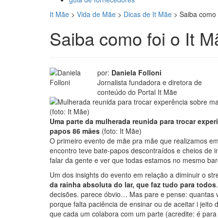
It Mãe
>
Vida de Mãe
>
Dicas de It Mãe
>
Saiba como 
Saiba como foi o It 
por:
Daniela Folloni
Jornalista fundadora e diretora de
conteúdo do Portal It Mãe
Uma parte da mulherada reunida para trocar experi
papos 86 mães
(foto: It Mãe)
O primeiro evento de mãe pra mãe que realizamos e
encontro teve bate-papos descontraídos e cheios de 
falar da gente e ver que todas estamos no mesmo bar
Um dos insights do evento em relação a diminuir o st
da rainha absoluta do lar, que faz tudo para todos
decisões. parece óbvio… Mas pare e pense: quantas v
porque falta paciência de ensinar ou de aceitar i jeit
que cada um colabora com um parte (acredite: é para o