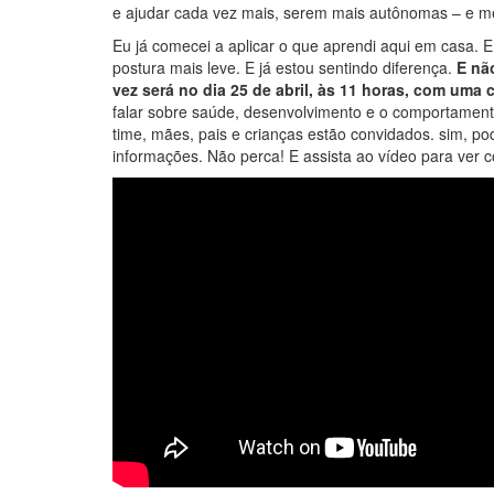
e ajudar cada vez mais, serem mais autônomas – e 
Eu já comecei a aplicar o que aprendi aqui em casa. 
postura mais leve. E já estou sentindo diferença.
E não
vez será no dia 25 de abril, às 11 horas, com uma 
falar sobre saúde, desenvolvimento e o comportamento 
time, mães, pais e crianças estão convidados. sim, po
informações. Não perca! E assista ao vídeo para ver c