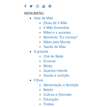
MENU
MENU
Vida de Mãe
Dicas de It Mãe
It Mãe Entrevista
Mães e o sucesso
Momento "Eu mereço"
Mães pelo Mundo
Saúde de Mãe
It-grávida
Chá de Bebê
Enxoval
Moda
Quartos infantis
Saúde e nutrição
Filhos
Alimentação e Nutrição
Bebês
Cultura e Diversão
Educação
Festas