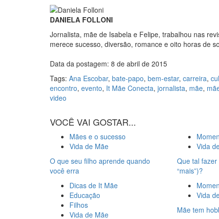
DANIELA FOLLONI
Jornalista, mãe de Isabela e Felipe, trabalhou nas re
merece sucesso, diversão, romance e oito horas de s
Data da postagem: 8 de abril de 2015
Tags:
Ana Escobar
,
bate-papo
,
bem-estar
,
carreira
,
cu
encontro
,
evento
,
It Mãe Conecta
,
jornalista
,
mãe
,
mã
video
VOCÊ VAI GOSTAR...
Mães e o sucesso
Moment
Vida de Mãe
Vida d
O que seu filho aprende quando
Que tal faze
você erra
“mais”)?
Dicas de It Mãe
Moment
Educação
Vida d
Filhos
Mãe tem hob
Vida de Mãe