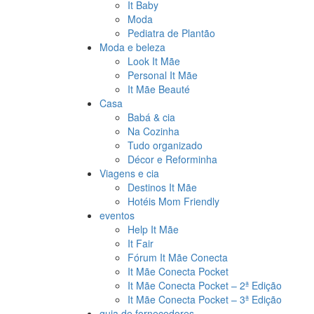
It Baby
Moda
Pediatra de Plantão
Moda e beleza
Look It Mãe
Personal It Mãe
It Mãe Beauté
Casa
Babá & cia
Na Cozinha
Tudo organizado
Décor e Reforminha
Viagens e cia
Destinos It Mãe
Hotéis Mom Friendly
eventos
Help It Mãe
It Fair
Fórum It Mãe Conecta
It Mãe Conecta Pocket
It Mãe Conecta Pocket – 2ª Edição
It Mãe Conecta Pocket – 3ª Edição
guia de fornecedores