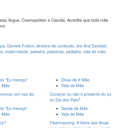
vistas Vogue, Cosmopolitan e Claudia. Acredita que toda mãe
ono
lpa
,
Daniela Folloni
,
diretora de conteúdo
,
dra Ana Escobar
,
es
,
maternidade
,
palestra
,
palestras
,
pediatra
,
vida de mãe
,
o "Eu mereço"
Dicas de It Mãe
e Mãe
Vida de Mãe
r menos (em vez de
Comprar ou não o presente do ex
no Dia dos Pais?
o "Eu mereço"
Saúde de Mãe
e Mãe
Vida de Mãe
by?
Fibermaxxing: A febre das fibras