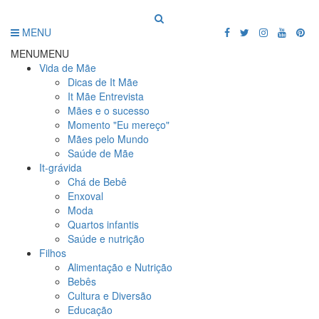
MENU
MENU
MENU
Vida de Mãe
Dicas de It Mãe
It Mãe Entrevista
Mães e o sucesso
Momento "Eu mereço"
Mães pelo Mundo
Saúde de Mãe
It-grávida
Chá de Bebê
Enxoval
Moda
Quartos infantis
Saúde e nutrição
Filhos
Alimentação e Nutrição
Bebês
Cultura e Diversão
Educação