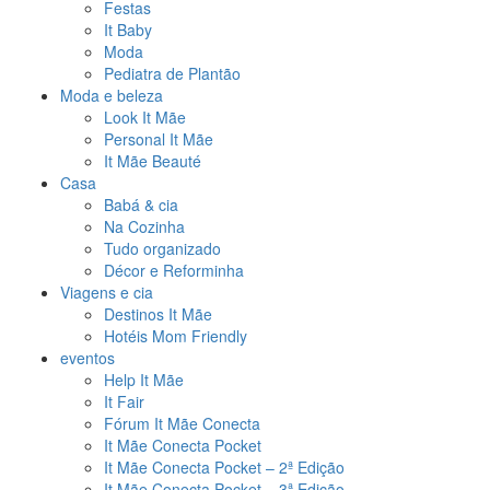
Festas
It Baby
Moda
Pediatra de Plantão
Moda e beleza
Look It Mãe
Personal It Mãe
It Mãe Beauté
Casa
Babá & cia
Na Cozinha
Tudo organizado
Décor e Reforminha
Viagens e cia
Destinos It Mãe
Hotéis Mom Friendly
eventos
Help It Mãe
It Fair
Fórum It Mãe Conecta
It Mãe Conecta Pocket
It Mãe Conecta Pocket – 2ª Edição
It Mãe Conecta Pocket – 3ª Edição