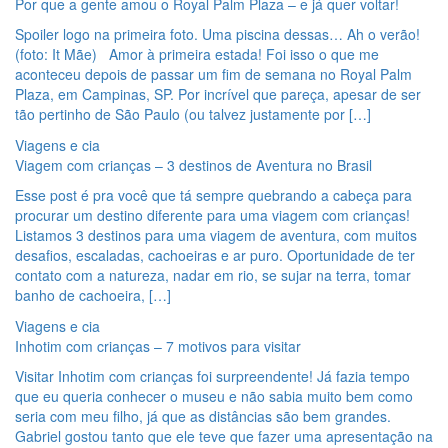
Por que a gente amou o Royal Palm Plaza – e já quer voltar!
Spoiler logo na primeira foto. Uma piscina dessas… Ah o verão!
(foto: It Mãe) Amor à primeira estada! Foi isso o que me
aconteceu depois de passar um fim de semana no Royal Palm
Plaza, em Campinas, SP. Por incrível que pareça, apesar de ser
tão pertinho de São Paulo (ou talvez justamente por […]
Viagens e cia
Viagem com crianças – 3 destinos de Aventura no Brasil
Esse post é pra você que tá sempre quebrando a cabeça para
procurar um destino diferente para uma viagem com crianças!
Listamos 3 destinos para uma viagem de aventura, com muitos
desafios, escaladas, cachoeiras e ar puro. Oportunidade de ter
contato com a natureza, nadar em rio, se sujar na terra, tomar
banho de cachoeira, […]
Viagens e cia
Inhotim com crianças – 7 motivos para visitar
Visitar Inhotim com crianças foi surpreendente! Já fazia tempo
que eu queria conhecer o museu e não sabia muito bem como
seria com meu filho, já que as distâncias são bem grandes.
Gabriel gostou tanto que ele teve que fazer uma apresentação na