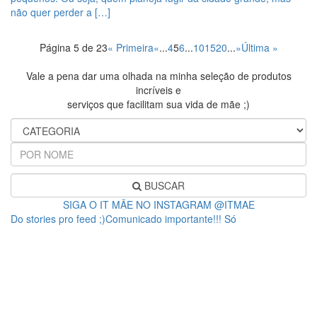
não quer perder a […]
Página 5 de 23
« Primeira
«
...
4
5
6
...
10
15
20
...
»
Última »
Vale a pena dar uma olhada na minha seleção de produtos
incríveis e
serviços que facilitam sua vida de mãe ;)
BUSCAR
SIGA O IT MÃE NO INSTAGRAM @ITMAE
Do stories pro feed ;)Comunicado importante!!! Só