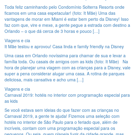
Toda feliz caminhando pelo Condomínio Solterra Resorts onde
ficamos em uma casa espetacular! (foto: It Mãe) Uma das
vantagens de morar em Miami é estar bem perto da Disney! Isso
faz com que, vire e mexe, a gente pegue a estrada com destino a
Orlando – o que dá cerca de 3 horas e pouco […]
Viagens e cia
It Mãe testou e aprovou! Casa linda e family friendly na Disney
Uma casa em Orlando novíssima para chamar de sua e levar a
família toda. Ou casais de amigos com as kids (foto: It Mãe) Na
hora de planejar uma viagem com as crianças para a Disney, vale
super a pena considerar alugar uma casa. A rotina de parques
deliciosa, mais cansativa e acho uma […]
Viagens e cia
Carnaval 2019: hotéis no interior com programação especial para
as kids
Se você estava sem ideias do que fazer com as crianças no
Carnaval 2019, a gente te ajuda! Fizemos uma seleção com
hotéis no interior de São Paulo para o feriado que, além de
incríveis, contam com uma programação especial para os
pequenos. Ou seja, quem planeja fugir da cidade grande, mas