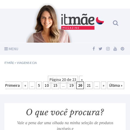
MENU
IT MÃE
>
VIAGENS E CIA
Página 20 de 23
«
Primeira
«
...
5
10
15
...
19
20
21
...
»
Última »
Vale a pena dar uma olhada na minha seleção de produtos
incríveis e