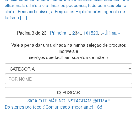
olhar mais otimista e animar os pequenos, tudo com cautela, é
claro. Pensando nisso, a Pequenos Exploradores, agência de
turismo […]
Página 3 de 23
« Primeira
«
...
2
3
4
...
10
15
20
...
»
Última »
Vale a pena dar uma olhada na minha seleção de produtos
incríveis e
serviços que facilitam sua vida de mãe ;)
BUSCAR
SIGA O IT MÃE NO INSTAGRAM @ITMAE
Do stories pro feed ;)Comunicado importante!!! Só