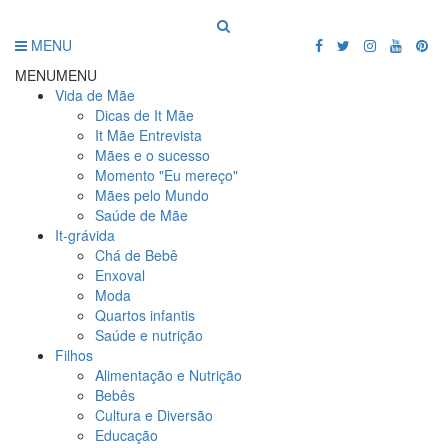
MENU
MENU
MENU
Vida de Mãe
Dicas de It Mãe
It Mãe Entrevista
Mães e o sucesso
Momento "Eu mereço"
Mães pelo Mundo
Saúde de Mãe
It-grávida
Chá de Bebê
Enxoval
Moda
Quartos infantis
Saúde e nutrição
Filhos
Alimentação e Nutrição
Bebês
Cultura e Diversão
Educação