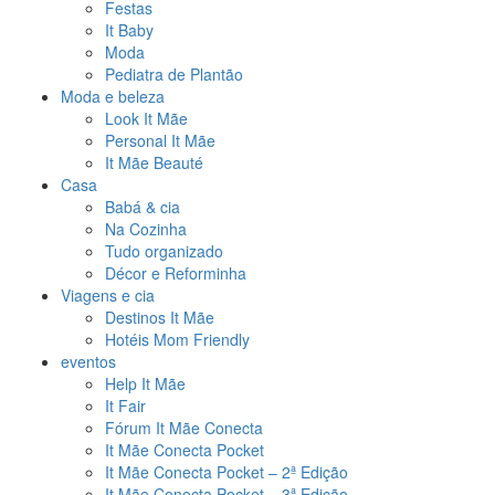
Festas
It Baby
Moda
Pediatra de Plantão
Moda e beleza
Look It Mãe
Personal It Mãe
It Mãe Beauté
Casa
Babá & cia
Na Cozinha
Tudo organizado
Décor e Reforminha
Viagens e cia
Destinos It Mãe
Hotéis Mom Friendly
eventos
Help It Mãe
It Fair
Fórum It Mãe Conecta
It Mãe Conecta Pocket
It Mãe Conecta Pocket – 2ª Edição
It Mãe Conecta Pocket – 3ª Edição