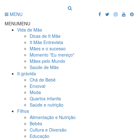
MENU
MENU
MENU
Vida de Mãe
Dicas de It Mãe
It Mãe Entrevista
Mães e o sucesso
Momento "Eu mereço"
Mães pelo Mundo
Saúde de Mãe
It-grávida
Chá de Bebê
Enxoval
Moda
Quartos infantis
Saúde e nutrição
Filhos
Alimentação e Nutrição
Bebês
Cultura e Diversão
Educação