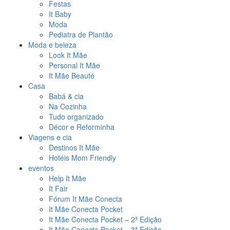
Festas
It Baby
Moda
Pediatra de Plantão
Moda e beleza
Look It Mãe
Personal It Mãe
It Mãe Beauté
Casa
Babá & cia
Na Cozinha
Tudo organizado
Décor e Reforminha
Viagens e cia
Destinos It Mãe
Hotéis Mom Friendly
eventos
Help It Mãe
It Fair
Fórum It Mãe Conecta
It Mãe Conecta Pocket
It Mãe Conecta Pocket – 2ª Edição
It Mãe Conecta Pocket – 3ª Edição