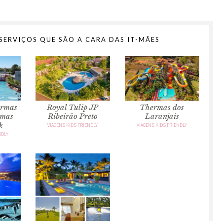
SERVIÇOS QUE SÃO A CARA DAS IT-MÃES
Thermas dos
ermas
Royal Tulip JP
Laranjais
rmas
Ribeirão Preto
k
VIAGENS KIDS FRIENDLY
VIAGENS KIDS FRIENDLY
NDLY