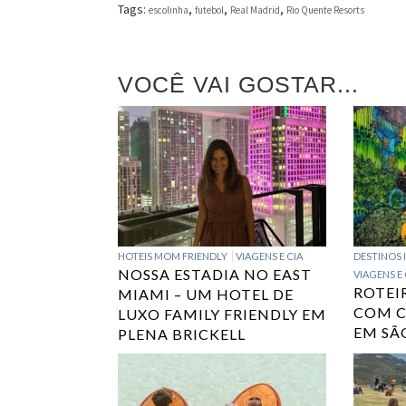
Tags:
,
,
,
escolinha
futebol
Real Madrid
Rio Quente Resorts
VOCÊ VAI GOSTAR...
HOTEIS MOM FRIENDLY
VIAGENS E CIA
DESTINOS 
NOSSA ESTADIA NO EAST
VIAGENS E 
ROTEI
MIAMI – UM HOTEL DE
COM C
LUXO FAMILY FRIENDLY EM
EM SÃ
PLENA BRICKELL