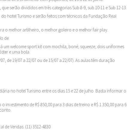
que serão divididos em três categorias Sub 8-9, sub 10-11 e Sub 12-13.
 do hotel Turismo e serão feitos com técnicos da Fundação Real
 o melhor artilheiro, o melhor goleiro e o melhor fair play.
do de
erá um welcome sport kit com mochila, boné, squeeze, dois uniformes
ôster e uma bola.
/07, de 19/07 a 22/07 ou de 15/07 a 22/07). As aulas têm duração
ária no hotel Turismo entre os dias 15 e 22 de julho. Basta informar o
 o investimento de R$ 850,00 para 3 dias de treino e R$ 1.350,00 para 6
sconto.
al de Vendas: (11) 3512-4830