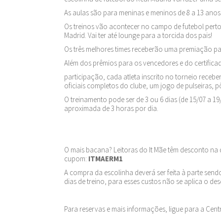
As aulas são para meninas e meninos de 8 a 13 anos, 
Os treinos vão acontecer no campo de futebol perto
Madrid. Vai ter até lounge para a torcida dos pais!
Os três melhores times receberão uma premiação para
Além dos prêmios para os vencedores e do certifica
participação, cada atleta inscrito no torneio receb
oficiais completos do clube, um jogo de pulseiras, p
O treinamento pode ser de 3 ou 6 dias (de 15/07 a 19
aproximada de 3 horas por dia.
O mais bacana? Leitoras do It Mãe têm desconto na di
cupom:
ITMAERM1
A compra da escolinha deverá ser feita à parte sendo
dias de treino, para esses custos não se aplica o de
Para reservas e mais informações, ligue para a Centr