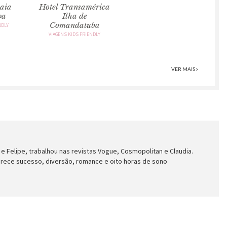
aia
Hotel Transamérica
pa
Ilha de
Comandatuba
NDLY
VIAGENS KIDS FRIENDLY
VER MAIS
 e Felipe, trabalhou nas revistas Vogue, Cosmopolitan e Claudia.
rece sucesso, diversão, romance e oito horas de sono