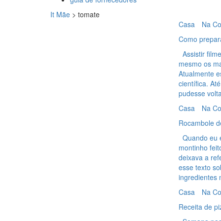
It Mãe
>
tomate
Casa
Na Co
Como prepara
Assistir fil
mesmo os mai
Atualmente e
científica. A
pudesse volt
Casa
Na Co
Rocambole de
Quando eu e
montinho fei
deixava a ref
esse texto s
ingredientes 
Casa
Na Co
Receita de p