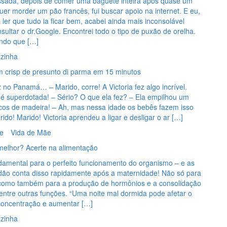
ada, depois de comer uma baguete inteira após quase um
r morder um pão francês, fui buscar apoio na internet. E eu,
 ler que tudo ia ficar bem, acabei ainda mais inconsolável
sultar o dr.Google. Encontrei todo o tipo de puxão de orelha.
ndo que […]
zinha
 crisp de presunto di parma em 15 minutos
o Panamá… – Marido, corre! A Victoria fez algo incrível.
 é superdotada! – Sério? O que ela fez? – Ela empilhou um
cos de madeira! – Ah, mas nessa idade os bebês fazem isso
do! Marido! Victoria aprendeu a ligar e desligar o ar […]
e
Vida de Mãe
melhor? Acerte na alimentação
damental para o perfeito funcionamento do organismo – e as
dão conta disso rapidamente após a maternidade! Não só para
como também para a produção de hormônios e a consolidação
entre outras funções. “Uma noite mal dormida pode afetar o
 concentração e aumentar […]
zinha