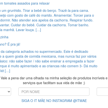
om tomates assados para relaxar
um grunhido. Tirar a bebê do berço. Trazê-la para cama.
eijo com gosto de café do marido. Amamentar. Torcer para o
 dormir. Não atender aos apelos da cachorra. Respirar fundo.
vantar. Cuidar do bebê. Cuidar da cachorra. Tomar banho.
da manhã. Lavar louça. […]
zinha
no? É pra já!
 da categoria achados no supermercado. Este é dedicado
e a quem gosta de comida mexicana, mas nunca faz por vários
ásico: não sabe fazer / não sabe ensinar a empregada a fazer
orque é muito apimentado e as criancas não comem 3- Dá muito
kit […]
Vale a pena dar uma olhada na minha seleção de produtos incríveis e
serviços que facilitam sua vida de mãe ;)
SIGA O IT MÃE NO INSTAGRAM @ITMAE