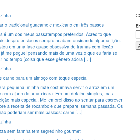
zinha
C
r o tradicional guacamole mexicano em três passos
E
mes é um dos meus passatempos preferidos. Acredito que
s despretensiosos sempre acabam ensinando alguma lição.
stou em uma fase quase obsessiva de tramas com ficção
té já me peguei pensando mais de uma vez o que eu faria se
ar no tempo (coisa que esse gênero adora […]
zinha
 carne para um almoço com toque especial
ra pequena, minha mãe costumava servir o arroz em um
to com ajuda de uma xícara. Era um detalhe simples, mas
eição mais especial. Me lembrei disso ao sentar para escrever
obre a receita de rocambole que preparei semana passada. Os
não poderiam ser mais básicos: carne […]
zinha
izza sem farinha tem segredinho gourmet