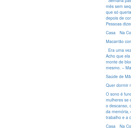
Semana pass
mês sem seque
que só queria
depois de con
Pessoas dize
Casa
Na Co
Macarrão com
Era uma vez n
Acho que ela
monte de blo
mesmo. – Mari
Saúde de Mã
Quer dormir 
O sono é fun
mulheres se 
o descanso, 
da memória, 
trabalho e a
Casa
Na Co