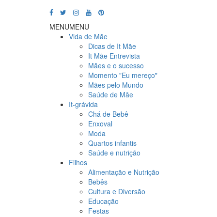
MENU
MENU
Vida de Mãe
Dicas de It Mãe
It Mãe Entrevista
Mães e o sucesso
Momento "Eu mereço"
Mães pelo Mundo
Saúde de Mãe
It-grávida
Chá de Bebê
Enxoval
Moda
Quartos infantis
Saúde e nutrição
Filhos
Alimentação e Nutrição
Bebês
Cultura e Diversão
Educação
Festas