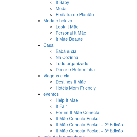
It Baby
Moda
Pediatra de Plantão
Moda e beleza
Look It Mãe
Personal It Mãe
It Mãe Beauté
Casa
Babá & cia
Na Cozinha
Tudo organizado
Décor e Reforminha
Viagens e cia
Destinos It Mãe
Hotéis Mom Friendly
eventos
Help It Mãe
It Fair
Fórum It Mãe Conecta
It Mãe Conecta Pocket
It Mãe Conecta Pocket – 2ª Edição
It Mãe Conecta Pocket – 3ª Edição
guia de fornecedores