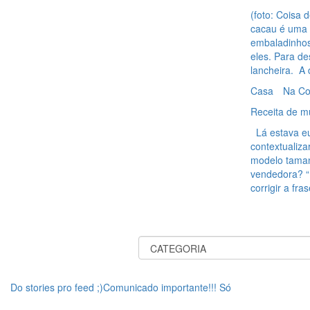
(foto: Coisa 
cacau é uma a
embaladinhos
eles. Para de
lancheira. A
Casa
Na Co
Receita de mu
Lá estava eu
contextualiza
modelo taman
vendedora? “
corrigir a fr
Do stories pro feed ;)Comunicado importante!!! Só