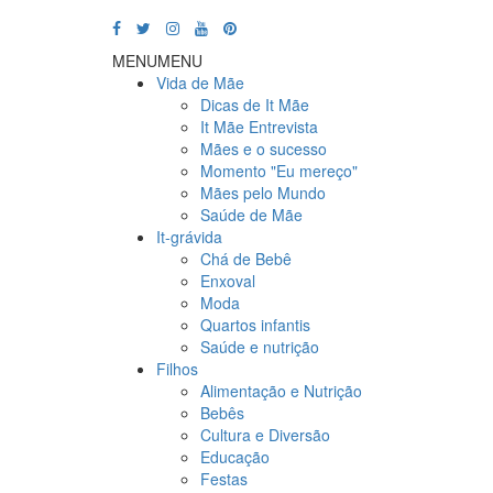
MENU
MENU
Vida de Mãe
Dicas de It Mãe
It Mãe Entrevista
Mães e o sucesso
Momento "Eu mereço"
Mães pelo Mundo
Saúde de Mãe
It-grávida
Chá de Bebê
Enxoval
Moda
Quartos infantis
Saúde e nutrição
Filhos
Alimentação e Nutrição
Bebês
Cultura e Diversão
Educação
Festas