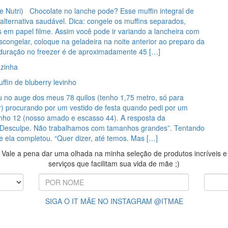
de Nutri) Chocolate no lanche pode? Esse muffin integral de
lternativa saudável. Dica: congele os muffins separados,
 em papel filme. Assim você pode ir variando a lancheira com
scongelar, coloque na geladeira na noite anterior ao preparo da
 duração no freezer é de aproximadamente 45 […]
zinha
ffin de bluberry levinho
 no auge dos meus 78 quilos (tenho 1,75 metro, só para
r) procurando por um vestido de festa quando pedi por um
ho 12 (nosso amado e escasso 44). A resposta da
Desculpe. Não trabalhamos com tamanhos grandes”. Tentando
ase ela completou. “Quer dizer, até temos. Mas […]
Vale a pena dar uma olhada na minha seleção de produtos incríveis e
serviços que facilitam sua vida de mãe ;)
SIGA O IT MÃE NO INSTAGRAM @ITMAE