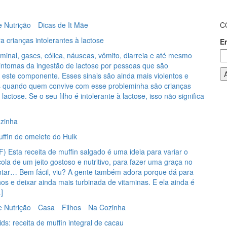
e Nutrição
Dicas de It Mãe
C
ra crianças intolerantes à lactose
E
inal, gases, cólica, náuseas, vômito, diarreia e até mesmo
sintomas da ingestão de lactose por pessoas que são
a este componente. Esses sinais são ainda mais violentos e
 quando quem convive com esse probleminha são crianças
 lactose. Se o seu filho é intolerante à lactose, isso não significa
zinha
ffin de omelete do Hulk
 Esta receita de muffin salgado é uma ideia para variar o
ola de um jeito gostoso e nutritivo, para fazer uma graça no
ntar… Bem fácil, viu? A gente também adora porque dá para
nhos e deixar ainda mais turbinada de vitaminas. E ela ainda é
]
e Nutrição
Casa
Filhos
Na Cozinha
ds: receita de muffin integral de cacau