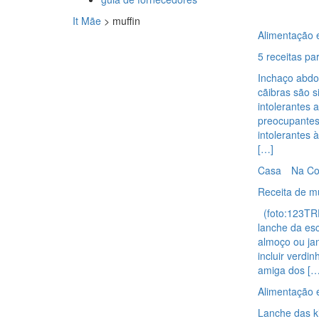
It Mãe
>
muffin
Alimentação 
5 receitas pa
Inchaço abdom
cãibras são 
intolerantes 
preocupantes
intolerantes à
[…]
Casa
Na Co
Receita de mu
(foto:123TRF)
lanche da esc
almoço ou ja
incluir verdi
amiga dos […
Alimentação 
Lanche das ki