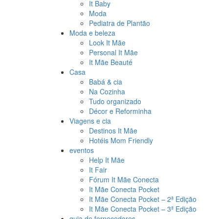
It Baby
Moda
Pediatra de Plantão
Moda e beleza
Look It Mãe
Personal It Mãe
It Mãe Beauté
Casa
Babá & cia
Na Cozinha
Tudo organizado
Décor e Reforminha
Viagens e cia
Destinos It Mãe
Hotéis Mom Friendly
eventos
Help It Mãe
It Fair
Fórum It Mãe Conecta
It Mãe Conecta Pocket
It Mãe Conecta Pocket – 2ª Edição
It Mãe Conecta Pocket – 3ª Edição
guia de fornecedores