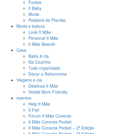
Festas
It Baby
Moda
Pediatra de Plantão
Moda e beleza
Look It Mãe
Personal It Mãe
It Mãe Beauté
Casa
Babá & cia
Na Cozinha
Tudo organizado
Décor e Reforminha
Viagens e cia
Destinos It Mãe
Hotéis Mom Friendly
eventos
Help It Mãe
It Fair
Fórum It Mãe Conecta
It Mãe Conecta Pocket
It Mãe Conecta Pocket – 2ª Edição
It Mãe Conecta Pocket – 3ª Edição