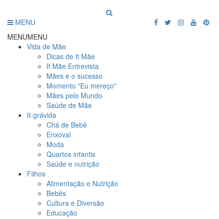
MENU
MENU
MENU
Vida de Mãe
Dicas de It Mãe
It Mãe Entrevista
Mães e o sucesso
Momento "Eu mereço"
Mães pelo Mundo
Saúde de Mãe
It-grávida
Chá de Bebê
Enxoval
Moda
Quartos infantis
Saúde e nutrição
Filhos
Alimentação e Nutrição
Bebês
Cultura e Diversão
Educação