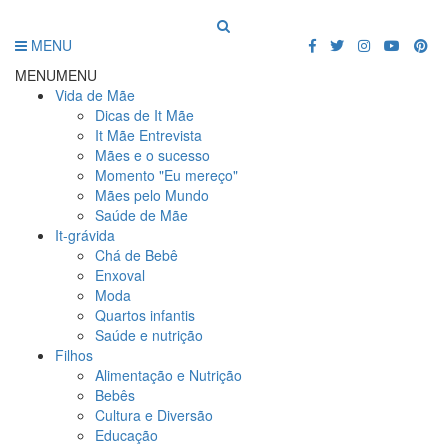
MENU
MENU
MENU
Vida de Mãe
Dicas de It Mãe
It Mãe Entrevista
Mães e o sucesso
Momento "Eu mereço"
Mães pelo Mundo
Saúde de Mãe
It-grávida
Chá de Bebê
Enxoval
Moda
Quartos infantis
Saúde e nutrição
Filhos
Alimentação e Nutrição
Bebês
Cultura e Diversão
Educação