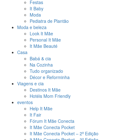
Festas
It Baby
Moda
Pediatra de Plantão
Moda e beleza
Look It Mãe
Personal It Mãe
It Mãe Beauté
Casa
Babá & cia
Na Cozinha
Tudo organizado
Décor e Reforminha
Viagens e cia
Destinos It Mãe
Hotéis Mom Friendly
eventos
Help It Mãe
It Fair
Fórum It Mãe Conecta
It Mãe Conecta Pocket
It Mãe Conecta Pocket – 2ª Edição
It Mãe Conecta Pocket – 3ª Edição