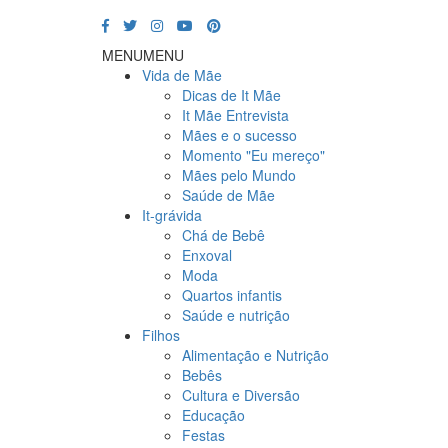
MENU
MENU
Vida de Mãe
Dicas de It Mãe
It Mãe Entrevista
Mães e o sucesso
Momento "Eu mereço"
Mães pelo Mundo
Saúde de Mãe
It-grávida
Chá de Bebê
Enxoval
Moda
Quartos infantis
Saúde e nutrição
Filhos
Alimentação e Nutrição
Bebês
Cultura e Diversão
Educação
Festas