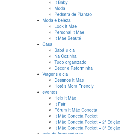
It Baby
Moda
Pediatra de Plantão
Moda e beleza
Look It Mãe
Personal It Mãe
It Mãe Beauté
Casa
Babá & cia
Na Cozinha
Tudo organizado
Décor e Reforminha
Viagens e cia
Destinos It Mãe
Hotéis Mom Friendly
eventos
Help It Mãe
It Fair
Fórum It Mãe Conecta
It Mãe Conecta Pocket
It Mãe Conecta Pocket – 2ª Edição
It Mãe Conecta Pocket – 3ª Edição
guia de fornecedores