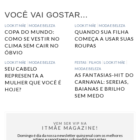
VOCÊ VAI GOSTAR...
LOOK IT MÃE
MODA E BELEZA
LOOK IT MÃE
MODA E BELEZA
COPA DO MUNDO:
QUANDO SUA FILHA
COMO SE VESTIR NO
COMEÇA A USAR SUAS
CLIMA SEM CAIR NO
ROUPAS
ÓBVIO
LOOK IT MÃE
MODA E BELEZA
FESTAS
FILHOS
LOOK IT MÃE
SEU CABELO
MODA E BELEZA
AS FANTASIAS-HIT DO
REPRESENTA A
CARNAVAL: SEREIAS,
MULHER QUE VOCÊ É
BAIANAS E BRILHO
HOJE?
SEM MEDO
VEM SER VIP NA
ITMÃE MAGAZINE!
Domingo é dia da nossa newsletter quinzenal com os melhores
artigos e reportagens sob medida para mães.