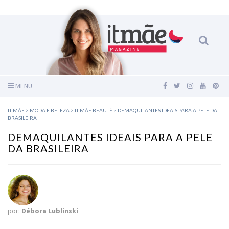
MENU
IT MÃE
>
MODA E BELEZA
>
IT MÃE BEAUTÉ
>
DEMAQUILANTES IDEAIS PARA A PELE DA
BRASILEIRA
DEMAQUILANTES IDEAIS PARA A PELE
DA BRASILEIRA
por:
Débora Lublinski