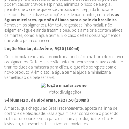
podem causar cravos e espinhas, minimiza o risco de alergia,
permite que o creme que você vai passar em seguida funcione
melhor… Existem diversas opções de demaquilantes, entre elas
as
águas micelares, que são ótimas para a pele da brasileira
.
Removem os pigmentos, têm textura gostosa (não mela!), não
exigem enxágue e ainda tratam a pele, pois a maioria contém ativos
calmantes, como a água termal. É o caso destes dois lançamentos,
que vale a pena conhecer!
Loção Micelar, da Avène, R$30 (100ml)
Com fórmula renovada, promete maior eficácia na hora de remover
os pigmentos. De fato, a versão anterior nem sempre dava conta de
tirar resíduos da máscara para cílios, o que não se repete com o
novo produto. Além disso, a água termal ajuda a minimizar a
vermelhidão da pele sensível.
(foto: divulgação)
Sébium H2O, da Bioderma, R$27,50 (100ml)
A marca, que chegou ao Brasil recentemente, aposta na linha de
controle de oleosidade. Essa água micelar conta com o poder do
sulfatos de cobre e zinco para diminuir a produção de sebo. É
levíssima, refrescante e têm ativos antioxidantes.