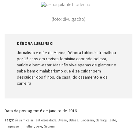
(foto: divulgação)
DÉBORA LUBLINSKI
Jornalista e mãe da Marina, Débora Lublinski trabalhou
por 15 anos em revista feminina cobrindo beleza,
saúde e bem-estar. Mas não vive apenas de glamour e
sabe bem o malabarismo que é se cuidar sem
descuidar dos filhos, da casa, do casamento e da
carreira
Data da postagem: 6 de janeiro de 2016
Tags:
,
,
,
,
,
,
água micelar
antioleosidade
Avène
Beleza
Bioderma
demaquilante
,
,
,
maquiagem
mulher
pele
Sébium