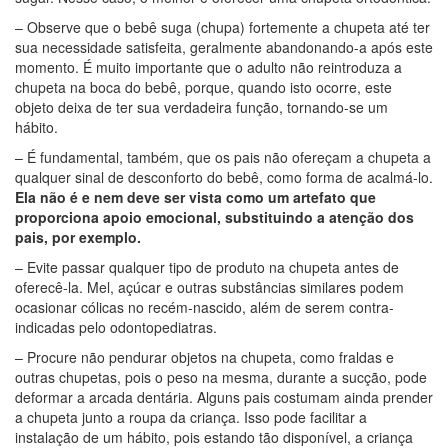
– Observe que o bebê suga (chupa) fortemente a chupeta até ter
sua necessidade satisfeita, geralmente abandonando-a após este
momento. É muito importante que o adulto não reintroduza a
chupeta na boca do bebê, porque, quando isto ocorre, este
objeto deixa de ter sua verdadeira função, tornando-se um
hábito.
– É fundamental, também, que os pais não ofereçam a chupeta a
qualquer sinal de desconforto do bebê, como forma de acalmá-lo.
Ela não é e nem deve ser vista como um artefato que
proporciona apoio emocional, substituindo a atenção dos
pais, por exemplo.
– Evite passar qualquer tipo de produto na chupeta antes de
oferecê-la. Mel, açúcar e outras substâncias similares podem
ocasionar cólicas no recém-nascido, além de serem contra-
indicadas pelo odontopediatras.
– Procure não pendurar objetos na chupeta, como fraldas e
outras chupetas, pois o peso na mesma, durante a sucção, pode
deformar a arcada dentária. Alguns pais costumam ainda prender
a chupeta junto a roupa da criança. Isso pode facilitar a
instalação de um hábito, pois estando tão disponível, a criança