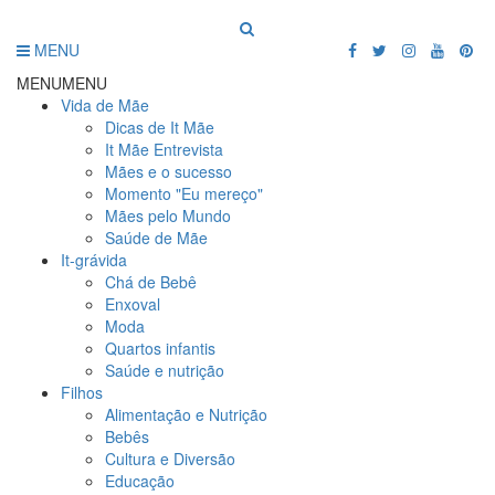
MENU
MENU
MENU
Vida de Mãe
Dicas de It Mãe
It Mãe Entrevista
Mães e o sucesso
Momento "Eu mereço"
Mães pelo Mundo
Saúde de Mãe
It-grávida
Chá de Bebê
Enxoval
Moda
Quartos infantis
Saúde e nutrição
Filhos
Alimentação e Nutrição
Bebês
Cultura e Diversão
Educação