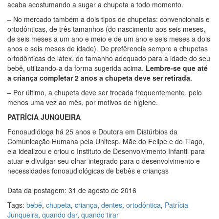
acaba acostumando a sugar a chupeta a todo momento.
– No mercado também a dois tipos de chupetas: convencionais e
ortodônticas, de três tamanhos (do nascimento aos seis meses,
de seis meses a um ano e meio e de um ano e seis meses a dois
anos e seis meses de idade). De prefêrencia sempre a chupetas
ortodônticas de látex, do tamanho adequado para a idade do seu
bebê, utilizando-a da forma sugerida acima.
Lembre-se que até
a criança completar 2 anos a chupeta deve ser retirada.
– Por último, a chupeta deve ser trocada frequentemente, pelo
menos uma vez ao mês, por motivos de higiene.
PATRÍCIA JUNQUEIRA
Fonoaudióloga há 25 anos e Doutora em Distúrbios da
Comunicação Humana pela Unifesp. Mãe do Felipe e do Tiago,
ela idealizou e criou o Instituto de Desenvolvimento Infantil para
atuar e divulgar seu olhar integrado para o desenvolvimento e
necessidades fonoaudiológicas de bebês e crianças
Data da postagem: 31 de agosto de 2016
Tags:
bebê
,
chupeta
,
criança
,
dentes
,
ortodôntica
,
Patrícia
Junqueira
,
quando dar
,
quando tirar