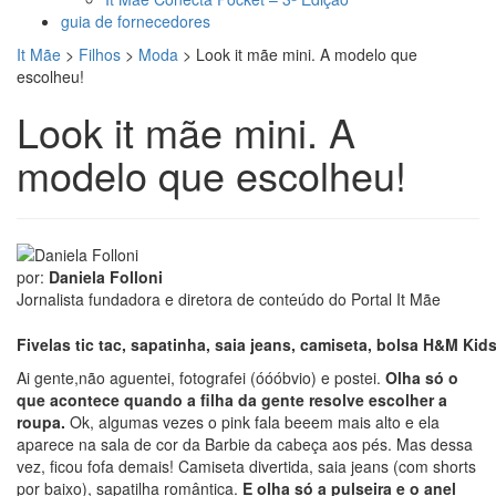
guia de fornecedores
It Mãe
>
Filhos
>
Moda
>
Look it mãe mini. A modelo que
escolheu!
Look it mãe mini. A
modelo que escolheu!
por:
Daniela Folloni
Jornalista fundadora e diretora de conteúdo do Portal It Mãe
Fivelas tic tac, sapatinha, saia jeans, camiseta, bolsa H&M Kid
Ai gente,não aguentei, fotografei (óóóbvio) e postei.
Olha só o
que acontece quando a filha da gente resolve escolher a
roupa.
Ok, algumas vezes o pink fala beeem mais alto e ela
aparece na sala de cor da Barbie da cabeça aos pés. Mas dessa
vez, ficou fofa demais! Camiseta divertida, saia jeans (com shorts
por baixo), sapatilha romântica.
E olha só a pulseira e o anel