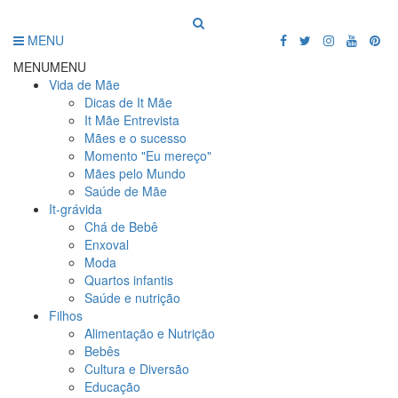
MENU
MENU
MENU
Vida de Mãe
Dicas de It Mãe
It Mãe Entrevista
Mães e o sucesso
Momento "Eu mereço"
Mães pelo Mundo
Saúde de Mãe
It-grávida
Chá de Bebê
Enxoval
Moda
Quartos infantis
Saúde e nutrição
Filhos
Alimentação e Nutrição
Bebês
Cultura e Diversão
Educação