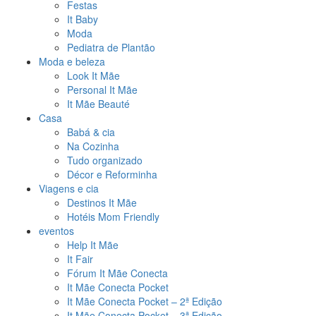
Festas
It Baby
Moda
Pediatra de Plantão
Moda e beleza
Look It Mãe
Personal It Mãe
It Mãe Beauté
Casa
Babá & cia
Na Cozinha
Tudo organizado
Décor e Reforminha
Viagens e cia
Destinos It Mãe
Hotéis Mom Friendly
eventos
Help It Mãe
It Fair
Fórum It Mãe Conecta
It Mãe Conecta Pocket
It Mãe Conecta Pocket – 2ª Edição
It Mãe Conecta Pocket – 3ª Edição