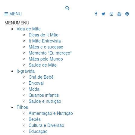
MENU
MENU
MENU
Vida de Mãe
Dicas de It Mãe
It Mãe Entrevista
Mães e o sucesso
Momento "Eu mereço"
Mães pelo Mundo
Saúde de Mãe
It-grávida
Chá de Bebê
Enxoval
Moda
Quartos infantis
Saúde e nutrição
Filhos
Alimentação e Nutrição
Bebês
Cultura e Diversão
Educação