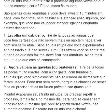
com 30 minutos e repetir este o processo algumas vezes do que
nunca começar, certo? Então, mãos às roupas!
São apenas duas regrinhas e você deve investir 15 minutos em
cada, com foco total, sem desviar sua atenção (isso significa, por
exemplo, que você não vai poder atender ligações enquanto
estiver descartando).
1.
Escolha um cabideiro.
Tire de lá todas as roupas que
você tem certeza que não servem mais ou não têm nada a ver
com seu estilo atual. Sabe aquela roupa que você experimentou
ano passado e já não servia? Tire! Elas fazem você se sentir mal
e nada do que nos faz mal deve ficar nos armários. Ainda mais
em um ano que está só começando!
2.
Agora vá para as gavetas (ou prateleiras)
. Tire de lá todas
as peças muito usadas, com a cor gasta, com furinhos ou
aquelas que você simplesmente não se lembra da última vez que
foram usadas. Pode tirar sem medo, porque as chances de sentir
falta ou precisar delas no futuro próximo são quase zero.
Pronto! Acabaram seus trinta minutos! Se precisar repetir o
processo, jamais faça no mesmo dia, para não se cansar sem
necessidade. E mesmo que precise repetir várias vezes, não
aumente o tempo. Descarte por 30 minutos e chega!