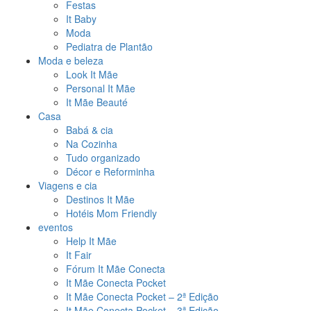
Festas
It Baby
Moda
Pediatra de Plantão
Moda e beleza
Look It Mãe
Personal It Mãe
It Mãe Beauté
Casa
Babá & cia
Na Cozinha
Tudo organizado
Décor e Reforminha
Viagens e cia
Destinos It Mãe
Hotéis Mom Friendly
eventos
Help It Mãe
It Fair
Fórum It Mãe Conecta
It Mãe Conecta Pocket
It Mãe Conecta Pocket – 2ª Edição
It Mãe Conecta Pocket – 3ª Edição