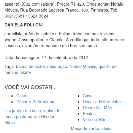
assento) X 32 com (altura). Preço: R$ 420. Onde achar: Notale
Móveis, Rua Deputado Lacerda Franco, 180, Pinheiros, Tel:
3624.3681 / 3624.3624
DANIELA FOLLONI
Jornalista, mãe de Isabela e Felipe, trabalhou nas revistas
Vogue, Cosmopolitan e Claudia. Acredita que toda mãe merece
sucesso, diversão, romance e oito horas de sono
Data da postagem: 17 de setembro de 2012
Tags:
banco de skate
,
decoração
,
Notale Móveis
,
quarto de
menino
,
skate
VOCÊ VAI GOSTAR...
Casa
Casa
Décor e Reforminha
Décor e Reforminha
Dicas de It Mãe
Um jardim em casa: ideias de
Festas
mesa posta para o Dia das
Vida de Mãe
Mães
Mesa de verão: ideias