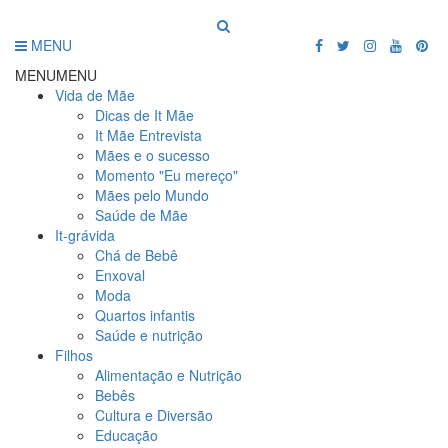
MENU
MENU
MENU
Vida de Mãe
Dicas de It Mãe
It Mãe Entrevista
Mães e o sucesso
Momento "Eu mereço"
Mães pelo Mundo
Saúde de Mãe
It-grávida
Chá de Bebê
Enxoval
Moda
Quartos infantis
Saúde e nutrição
Filhos
Alimentação e Nutrição
Bebês
Cultura e Diversão
Educação