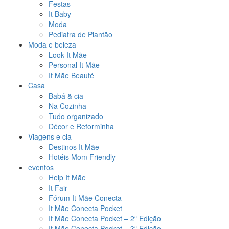
Festas
It Baby
Moda
Pediatra de Plantão
Moda e beleza
Look It Mãe
Personal It Mãe
It Mãe Beauté
Casa
Babá & cia
Na Cozinha
Tudo organizado
Décor e Reforminha
Viagens e cia
Destinos It Mãe
Hotéis Mom Friendly
eventos
Help It Mãe
It Fair
Fórum It Mãe Conecta
It Mãe Conecta Pocket
It Mãe Conecta Pocket – 2ª Edição
It Mãe Conecta Pocket – 3ª Edição