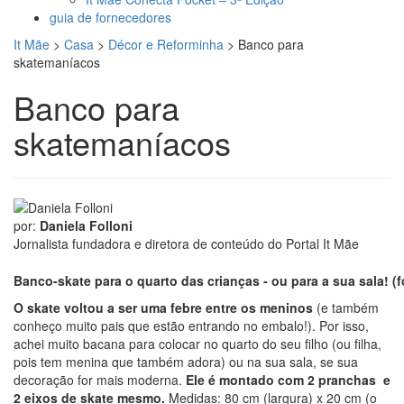
guia de fornecedores
It Mãe
>
Casa
>
Décor e Reforminha
>
Banco para
skatemaníacos
Banco para
skatemaníacos
por:
Daniela Folloni
Jornalista fundadora e diretora de conteúdo do Portal It Mãe
Banco-skate para o quarto das crianças - ou para a sua sala!
(
O skate voltou a ser uma febre entre os meninos
(e também
conheço muito pais que estão entrando no embalo!). Por isso,
achei muito bacana para colocar no quarto do seu filho (ou filha,
pois tem menina que também adora) ou na sua sala, se sua
decoração for mais moderna.
Ele é montado com 2 pranchas e
2 eixos de skate mesmo.
Medidas: 80 cm (largura) x 20 cm (o