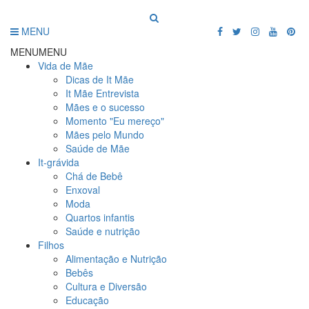
MENU
MENU
MENU
Vida de Mãe
Dicas de It Mãe
It Mãe Entrevista
Mães e o sucesso
Momento "Eu mereço"
Mães pelo Mundo
Saúde de Mãe
It-grávida
Chá de Bebê
Enxoval
Moda
Quartos infantis
Saúde e nutrição
Filhos
Alimentação e Nutrição
Bebês
Cultura e Diversão
Educação