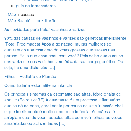
guia de fornecedores
It Mãe
>
causas
It Mãe Beauté
Look It Mãe
As novidades para tratar vasinhos e varizes
90% das causas de vasinhos e varizes são genéticas infelizmente
(Foto: Freeimages) Após a gestação, muitas mulheres se
queixam do aparecimento de veias grossas e tortuosas nas
pernas. Foi o que aconteceu com você? Pois saiba que a causa
das varizes e dos vasinhos vem 90% da sua carga genética. Ou
seja, há uma disfunção […]
Filhos
Pediatra de Plantão
Como tratar a estomatite na infância
Os principais sintomas da estomatite são aftas, febre e falta de
apetite (Foto: 123RF) A estomatite é um processo inflamatório
que se dá na boca, geralmente por causa de uma infecção viral,
e que infelizmente é muito comum na infância. As mães até
arrepiam quando vêem aquelas aftas bem vermelhas, às vezes
amareladas ou acinzentadas […]