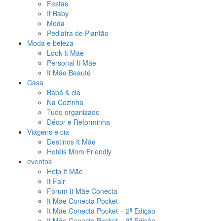
Festas
It Baby
Moda
Pediatra de Plantão
Moda e beleza
Look It Mãe
Personal It Mãe
It Mãe Beauté
Casa
Babá & cia
Na Cozinha
Tudo organizado
Décor e Reforminha
Viagens e cia
Destinos It Mãe
Hotéis Mom Friendly
eventos
Help It Mãe
It Fair
Fórum It Mãe Conecta
It Mãe Conecta Pocket
It Mãe Conecta Pocket – 2ª Edição
It Mãe Conecta Pocket – 3ª Edição