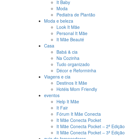
It Baby
Moda
Pediatra de Plantão
Moda e beleza
Look It Mãe
Personal It Mãe
It Mãe Beauté
Casa
Babá & cia
Na Cozinha
Tudo organizado
Décor e Reforminha
Viagens e cia
Destinos It Mãe
Hotéis Mom Friendly
eventos
Help It Mãe
It Fair
Fórum It Mãe Conecta
It Mãe Conecta Pocket
It Mãe Conecta Pocket – 2ª Edição
It Mãe Conecta Pocket – 3ª Edição
guia de fornecedores