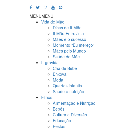
MENU
MENU
Vida de Mãe
Dicas de It Mãe
It Mãe Entrevista
Mães e o sucesso
Momento "Eu mereço"
Mães pelo Mundo
Saúde de Mãe
It-grávida
Chá de Bebê
Enxoval
Moda
Quartos infantis
Saúde e nutrição
Filhos
Alimentação e Nutrição
Bebês
Cultura e Diversão
Educação
Festas