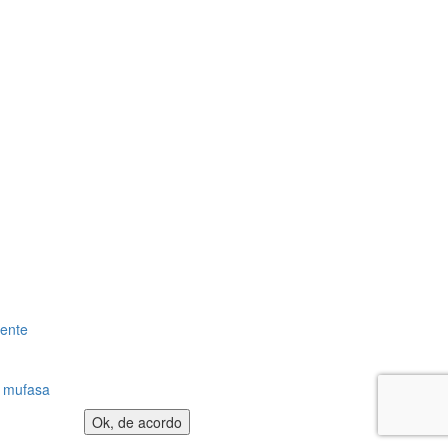
gente
:
mufasa
Ok, de acordo