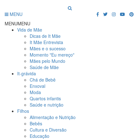
MENU
MENU
MENU
Vida de Mãe
Dicas de It Mãe
It Mãe Entrevista
Mães e o sucesso
Momento "Eu mereço"
Mães pelo Mundo
Saúde de Mãe
It-grávida
Chá de Bebê
Enxoval
Moda
Quartos infantis
Saúde e nutrição
Filhos
Alimentação e Nutrição
Bebês
Cultura e Diversão
Educação