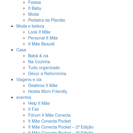
Festas
It Baby
Moda
Pediatra de Plantão
Moda e beleza
Look It Mãe
Personal It Mãe
It Mãe Beauté
Casa
Babá & cia
Na Cozinha
Tudo organizado
Décor e Reforminha
Viagens e cia
Destinos It Mãe
Hotéis Mom Friendly
eventos
Help It Mãe
It Fair
Fórum It Mãe Conecta
It Mãe Conecta Pocket
It Mãe Conecta Pocket – 2ª Edição
It Mãe Conecta Pocket – 3ª Edição