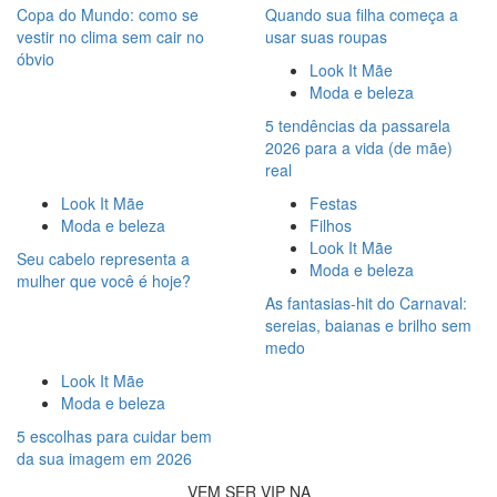
Copa do Mundo: como se
Quando sua filha começa a
vestir no clima sem cair no
usar suas roupas
óbvio
Look It Mãe
Moda e beleza
5 tendências da passarela
2026 para a vida (de mãe)
real
Look It Mãe
Festas
Moda e beleza
Filhos
Look It Mãe
Seu cabelo representa a
Moda e beleza
mulher que você é hoje?
As fantasias-hit do Carnaval:
sereias, baianas e brilho sem
medo
Look It Mãe
Moda e beleza
5 escolhas para cuidar bem
da sua imagem em 2026
VEM SER VIP NA