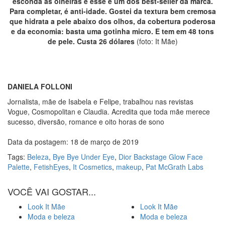
esconda as olheiras e esse é um dos best-seller da marca.
Para completar, é anti-idade. Gostei da textura bem cremosa
que hidrata a pele abaixo dos olhos, da cobertura poderosa
e da economia: basta uma gotinha micro. E tem em 48 tons
de pele. Custa 26 dólares
(foto: It Mãe)
DANIELA FOLLONI
Jornalista, mãe de Isabela e Felipe, trabalhou nas revistas
Vogue, Cosmopolitan e Claudia. Acredita que toda mãe merece
sucesso, diversão, romance e oito horas de sono
Data da postagem: 18 de março de 2019
Tags:
Beleza
,
Bye Bye Under Eye
,
Dior Backstage Glow Face
Palette
,
FetishEyes
,
It Cosmetics
,
makeup
,
Pat McGrath Labs
VOCÊ VAI GOSTAR...
Look It Mãe
Look It Mãe
Moda e beleza
Moda e beleza