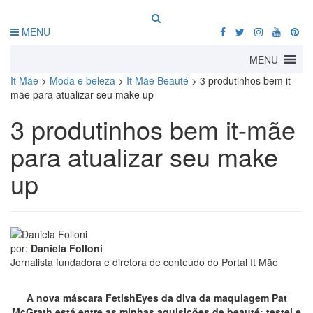
MENU
MENU
It Mãe
>
Moda e beleza
>
It Mãe Beauté
>
3 produtinhos bem it-
mãe para atualizar seu make up
3 produtinhos bem it-mãe
para atualizar seu make
up
por:
Daniela Folloni
Jornalista fundadora e diretora de conteúdo do Portal It Mãe
A nova máscara FetishEyes da diva da maquiagem Pat
McGrath está entre as minhas aquisições de beauté: testei e