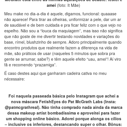
amei
(foto: It Mãe)
Meu make no dia-a-dia é aquele, digamos, funcional: quaaase
não aparece! Para tirar as olheiras, uniformizar a pele, dar um ar
de saudável e de bem cuidada e pra ficar feliz com o que vejo no
espelho. Não sou a “louca da maquiagem”, mas isso não significa
que não goste de me divertir testando novidades e variações do
base, rímel, blushzinho de sempre. Adoro principalmente quando
encontro produtos que realmente fazem a diferença na vida de
mãe, são práticos de usar (naqueles 5 minutos que sobra pra
gente se arrumar, sabe?) e têm aquele efeito “uau, amei”! Aí viro
fã e recomendo “prazamiga”.
É caso destes aqui que ganharam cadeira cativa no meu
nécessaire:
Foi naquela passeada básica pelo Instagram que achei a
nova máscara FetishEyes do Pat McGrath Labs (Insta:
@patmcgrathreal). Não tinha comprado nada ainda da marca
dessa makeup artist bombadíssima e aproveitei para fazer
um shopping online básico. Adorei porque alonga os cílios
– inclusive os inferiores, destancando super o olhar. Bônus: