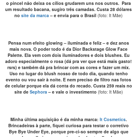
o pincel não deixa os cílios grudarem uns nos outros. Para
um resultado bacana, sugiro três camadas. Custa 28 dólares
no
site da marca
– e envia para o Brasil
(foto: It Mãe)
Pensa num efeito glowing – iluminada e feliz – e dez anos
mais nova. O poder todo é da Dior Backstage Glow Face
Palette. Ela vem com dois iluminadores e dois blushes. Eu
adoro especialmente o rosa (dá pra ver que está mais gasto!
rsrs) e também dá pra brincar com as cores e fazer um mix.
Uso no lugar do blush nosso de todo dia, quando tenho
evento ou vou sair à noite. E nem preciso de filtro nas fotos
de celular porque ela dá conta do recado. Custa 259 reais no
site de
Sephora
– e vale o investimento
(foto: It Mãe)
Minha última aquisição é da minha marca:
It Cosmetics
.
Brincadeiras à parte, fiquei curiosa para testar o corretivo
Bye Bye Under Eye, porque pre-ci-so sempre de algo que