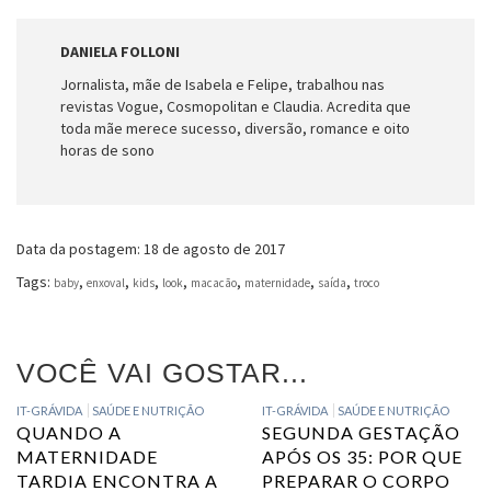
DANIELA FOLLONI
Jornalista, mãe de Isabela e Felipe, trabalhou nas
revistas Vogue, Cosmopolitan e Claudia. Acredita que
toda mãe merece sucesso, diversão, romance e oito
horas de sono
Data da postagem: 18 de agosto de 2017
Tags:
,
,
,
,
,
,
,
baby
enxoval
kids
look
macacão
maternidade
saída
troco
VOCÊ VAI GOSTAR...
IT-GRÁVIDA
SAÚDE E NUTRIÇÃO
IT-GRÁVIDA
SAÚDE E NUTRIÇÃO
QUANDO A
SEGUNDA GESTAÇÃO
MATERNIDADE
APÓS OS 35: POR QUE
TARDIA ENCONTRA A
PREPARAR O CORPO