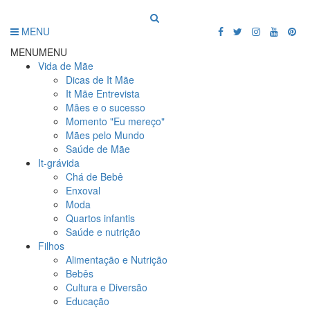
MENU
MENU
MENU
Vida de Mãe
Dicas de It Mãe
It Mãe Entrevista
Mães e o sucesso
Momento "Eu mereço"
Mães pelo Mundo
Saúde de Mãe
It-grávida
Chá de Bebê
Enxoval
Moda
Quartos infantis
Saúde e nutrição
Filhos
Alimentação e Nutrição
Bebês
Cultura e Diversão
Educação