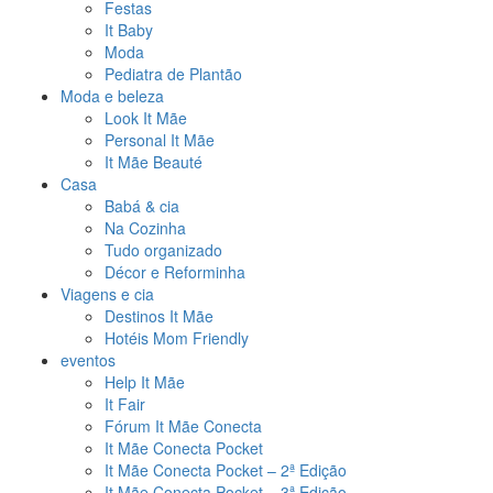
Festas
It Baby
Moda
Pediatra de Plantão
Moda e beleza
Look It Mãe
Personal It Mãe
It Mãe Beauté
Casa
Babá & cia
Na Cozinha
Tudo organizado
Décor e Reforminha
Viagens e cia
Destinos It Mãe
Hotéis Mom Friendly
eventos
Help It Mãe
It Fair
Fórum It Mãe Conecta
It Mãe Conecta Pocket
It Mãe Conecta Pocket – 2ª Edição
It Mãe Conecta Pocket – 3ª Edição