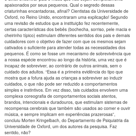
apaixonados por seus pequenos. Qual o segredo dessas
criaturinhas encantadoras, afinal? Cientistas da Universidade de
Oxford, no Reino Unido, encontraram uma explicação! Segundo
uma revisão de estudos que a instituição fez recentemente,
certas características dos bebês (bochecha, sorriso, pele macia e
cheirinho típico) estimulam diferentes sentidos dos pais e demais
cuidadores com o objetivo de fazer com que os mesmos sejam
cativados o suficiente para atender todas as necessidades dos
pequenos. É como se fosse um mecanismo de sobrevivência que
a nossa espécie encontrou ao longo da história, uma vez que é
incapaz de sobreviver, ao contrário de outros animais, sem o
cuidado dos adultos. “Essa é a primeira evidência do tipo que
mostra que a fofura ajuda as crianças a sobreviver ao induzir
cuidados, o que não pode ser reduzido a comportamentos
simples e instintivos. Em vez disso, tais cuidados envolvem uma
complexa coreografia de comportamentos sociais atentos,
brandos, intencionais e duradouros, que estimulam sistemas de
recompensa cerebrais que também são usados ao comer e ouvir
música, e sempre implicam em experiências prazerosas”,
concluiu Morten Kringelbach, do Departamento de Psiquiatria da
Universidade de Oxford, um dos autores da pesquisa. Faz
sentido, não?