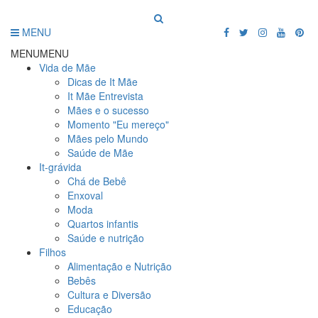
MENU
MENU
MENU
Vida de Mãe
Dicas de It Mãe
It Mãe Entrevista
Mães e o sucesso
Momento "Eu mereço"
Mães pelo Mundo
Saúde de Mãe
It-grávida
Chá de Bebê
Enxoval
Moda
Quartos infantis
Saúde e nutrição
Filhos
Alimentação e Nutrição
Bebês
Cultura e Diversão
Educação