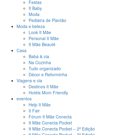
Festas
It Baby
Moda
Pediatra de Plantão
Moda e beleza
Look It Mãe
Personal It Mãe
It Mãe Beauté
Casa
Babá & cia
Na Cozinha
Tudo organizado
Décor e Reforminha
Viagens e cia
Destinos It Mãe
Hotéis Mom Friendly
eventos
Help It Mãe
It Fair
Fórum It Mãe Conecta
It Mãe Conecta Pocket
It Mãe Conecta Pocket – 2ª Edição
It Mãe Conecta Pocket – 3ª Edição