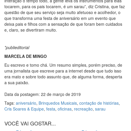
interação o tempo todo, a gente leva os instrumentos para elas
tocarem, para os pais tocarem, é um sarau”, diz Cristina, que faz
questão de que
seu serviço seja muito afetuoso e acolhedor, o
que transforma uma festa de aniversário em um evento que
deixa pais e filhos com a sensação de que foram bem cuidados
e, claro, se divertiram muito.
*publieditorial
MARCELA DE MINGO
Eu escrevo e tomo chá. Um resumo simples, porém preciso, de
uma jornalista que escreve para a internet desde que tudo isso
era mato e sobre todo assunto que, de alguma forma, desperta
a sua paixão.
Data da postagem: 22 de março de 2019
Tags:
aniversário
,
Brinquedos Musicais
,
contação de histórias
,
Cris Soares & Equipe
,
festa
,
oficinas
,
recreação
,
sarau
VOCÊ VAI GOSTAR...