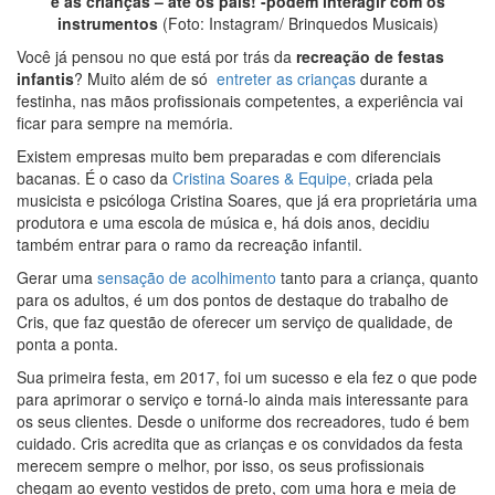
e as crianças – até os pais! -podem interagir com os
instrumentos
(Foto: Instagram/ Brinquedos Musicais)
Você já pensou no que está por trás da
recreação de festas
infantis
? Muito além de só
entreter as crianças
durante a
festinha, nas mãos profissionais competentes, a experiência vai
ficar para sempre na memória.
Existem empresas muito bem preparadas e com diferenciais
bacanas. É o caso da
Cristina Soares & Equipe,
criada pela
musicista e psicóloga Cristina Soares, que já era proprietária uma
produtora e uma escola de música e, há dois anos, decidiu
também entrar para o ramo da recreação infantil.
Gerar uma
sensação de acolhimento
tanto para a criança, quanto
para os adultos, é um dos pontos de destaque do trabalho de
Cris, que faz questão de oferecer um serviço de qualidade, de
ponta a ponta.
Sua primeira festa, em 2017, foi um sucesso e ela fez o que pode
para aprimorar o serviço e torná-lo ainda mais interessante para
os seus clientes. Desde o
uniforme dos recreadores, tudo é bem
cuidado. Cris acredita que as crianças e os convidados da festa
merecem sempre o melhor, por isso, os seus profissionais
chegam ao evento vestidos de preto, com uma hora e meia de