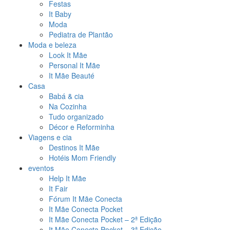
Festas
It Baby
Moda
Pediatra de Plantão
Moda e beleza
Look It Mãe
Personal It Mãe
It Mãe Beauté
Casa
Babá & cia
Na Cozinha
Tudo organizado
Décor e Reforminha
Viagens e cia
Destinos It Mãe
Hotéis Mom Friendly
eventos
Help It Mãe
It Fair
Fórum It Mãe Conecta
It Mãe Conecta Pocket
It Mãe Conecta Pocket – 2ª Edição
It Mãe Conecta Pocket – 3ª Edição