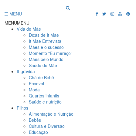
MENU
MENU
MENU
Vida de Mãe
Dicas de It Mãe
It Mãe Entrevista
Mães e o sucesso
Momento "Eu mereço"
Mães pelo Mundo
Saúde de Mãe
It-grávida
Chá de Bebê
Enxoval
Moda
Quartos infantis
Saúde e nutrição
Filhos
Alimentação e Nutrição
Bebês
Cultura e Diversão
Educação