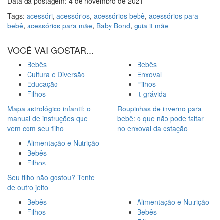
Data da postagem: 4 de novembro de 2021
Tags:
acessóri
,
acessórios
,
acessórios bebê
,
acessórios para
bebê
,
acessórios para mãe
,
Baby Bond
,
guia it mãe
VOCÊ VAI GOSTAR...
Bebês
Bebês
Cultura e Diversão
Enxoval
Educação
Filhos
Filhos
It-grávida
Mapa astrológico infantil: o
Roupinhas de inverno para
manual de instruções que
bebê: o que não pode faltar
vem com seu filho
no enxoval da estação
Alimentação e Nutrição
Bebês
Filhos
Seu filho não gostou? Tente
de outro jeito
Bebês
Alimentação e Nutrição
Filhos
Bebês