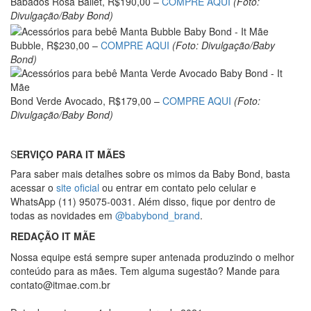
Babados Rosa Ballet, R$190,00 –
COMPRE AQUI
(Foto:
Divulgação/Baby Bond)
Bubble, R$230,00 –
COMPRE AQUI
(Foto: Divulgação/Baby
Bond)
Bond Verde Avocado, R$179,00 –
COMPRE AQUI
(Foto:
Divulgação/Baby Bond)
S
ERVIÇO PARA IT MÃES
Para saber mais detalhes sobre os mimos da Baby Bond, basta
acessar o
site oficial
ou entrar em contato pelo celular e
WhatsApp (11) 95075-0031. Além disso, fique por dentro de
todas as novidades em
@babybond_brand
.
REDAÇÃO IT MÃE
Nossa equipe está sempre super antenada produzindo o melhor
conteúdo para as mães. Tem alguma sugestão? Mande para
contato@itmae.com.br