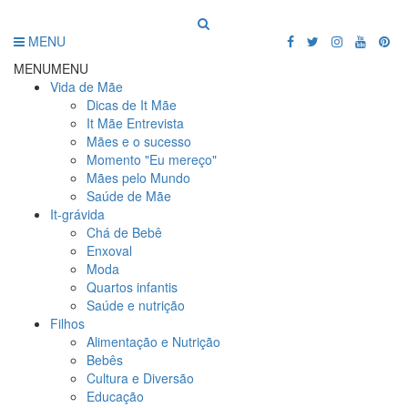
MENU
MENU
MENU
Vida de Mãe
Dicas de It Mãe
It Mãe Entrevista
Mães e o sucesso
Momento "Eu mereço"
Mães pelo Mundo
Saúde de Mãe
It-grávida
Chá de Bebê
Enxoval
Moda
Quartos infantis
Saúde e nutrição
Filhos
Alimentação e Nutrição
Bebês
Cultura e Diversão
Educação