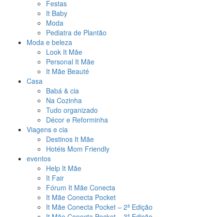
Festas
It Baby
Moda
Pediatra de Plantão
Moda e beleza
Look It Mãe
Personal It Mãe
It Mãe Beauté
Casa
Babá & cia
Na Cozinha
Tudo organizado
Décor e Reforminha
Viagens e cia
Destinos It Mãe
Hotéis Mom Friendly
eventos
Help It Mãe
It Fair
Fórum It Mãe Conecta
It Mãe Conecta Pocket
It Mãe Conecta Pocket – 2ª Edição
It Mãe Conecta Pocket – 3ª Edição