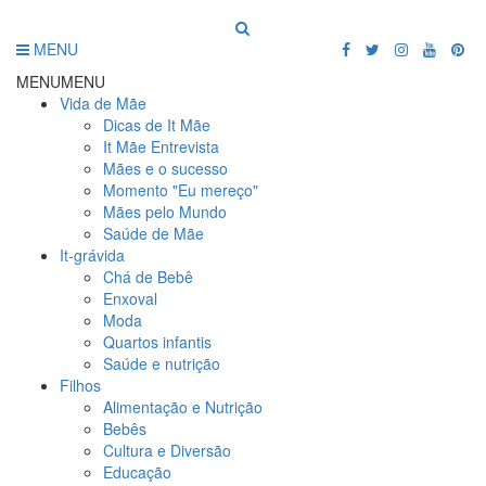
MENU
MENU
MENU
Vida de Mãe
Dicas de It Mãe
It Mãe Entrevista
Mães e o sucesso
Momento "Eu mereço"
Mães pelo Mundo
Saúde de Mãe
It-grávida
Chá de Bebê
Enxoval
Moda
Quartos infantis
Saúde e nutrição
Filhos
Alimentação e Nutrição
Bebês
Cultura e Diversão
Educação