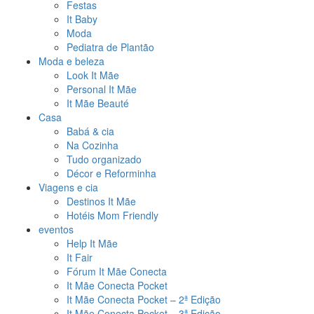
Festas
It Baby
Moda
Pediatra de Plantão
Moda e beleza
Look It Mãe
Personal It Mãe
It Mãe Beauté
Casa
Babá & cia
Na Cozinha
Tudo organizado
Décor e Reforminha
Viagens e cia
Destinos It Mãe
Hotéis Mom Friendly
eventos
Help It Mãe
It Fair
Fórum It Mãe Conecta
It Mãe Conecta Pocket
It Mãe Conecta Pocket – 2ª Edição
It Mãe Conecta Pocket – 3ª Edição