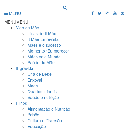
MENU
MENU
MENU
Vida de Mãe
Dicas de It Mãe
It Mãe Entrevista
Mães e o sucesso
Momento "Eu mereço"
Mães pelo Mundo
Saúde de Mãe
It-grávida
Chá de Bebê
Enxoval
Moda
Quartos infantis
Saúde e nutrição
Filhos
Alimentação e Nutrição
Bebês
Cultura e Diversão
Educação