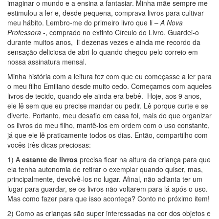
imaginar o mundo e a ensina a fantasiar. Minha mãe sempre me
estimulou a ler e, desde pequena, comprava livros para cultivar
meu hábito. Lembro-me do primeiro livro que li –
A Nova
Professora
-, comprado no extinto Círculo do Livro. Guardei-o
durante muitos anos, li dezenas vezes e ainda me recordo da
sensação deliciosa de abri-lo quando chegou pelo correio em
nossa assinatura mensal.
Minha história com a leitura fez com que eu começasse a ler para
o meu filho Emiliano desde muito cedo. Começamos com aqueles
livros de tecido, quando ele ainda era bebê. Hoje, aos 9 anos,
ele lê sem que eu precise mandar ou pedir. Lê porque curte e se
diverte. Portanto, meu desafio em casa foi, mais do que organizar
os livros do meu filho, mantê-los em ordem com o uso constante,
já que ele lê praticamente todos os dias. Então, compartilho com
vocês três dicas preciosas:
1) A
estante de livros
precisa ficar na altura da criança para que
ela tenha autonomia de retirar o exemplar quando quiser, mas,
principalmente, devolvê-los no lugar. Afinal, não adianta ter um
lugar para guardar, se os livros não voltarem para lá após o uso.
Mas como fazer para que isso aconteça? Conto no próximo item!
2) Como as crianças são super interessadas na cor dos objetos e