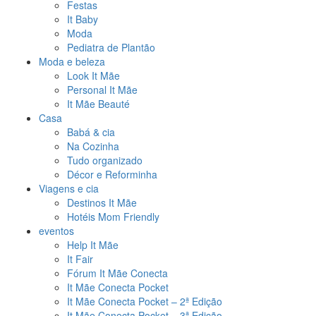
Festas
It Baby
Moda
Pediatra de Plantão
Moda e beleza
Look It Mãe
Personal It Mãe
It Mãe Beauté
Casa
Babá & cia
Na Cozinha
Tudo organizado
Décor e Reforminha
Viagens e cia
Destinos It Mãe
Hotéis Mom Friendly
eventos
Help It Mãe
It Fair
Fórum It Mãe Conecta
It Mãe Conecta Pocket
It Mãe Conecta Pocket – 2ª Edição
It Mãe Conecta Pocket – 3ª Edição