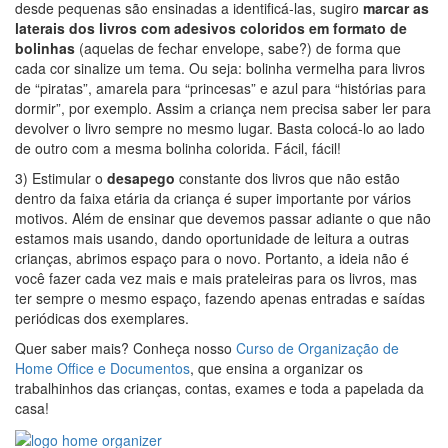
desde pequenas são ensinadas a identificá-las, sugiro
marcar as
laterais dos livros com adesivos coloridos em formato de
bolinhas
(aquelas de fechar envelope, sabe?) de forma que
cada cor sinalize um tema. Ou seja: bolinha vermelha para livros
de “piratas”, amarela para “princesas” e azul para “histórias para
dormir”, por exemplo. Assim a criança nem precisa saber ler para
devolver o livro sempre no mesmo lugar. Basta colocá-lo ao lado
de outro com a mesma bolinha colorida. Fácil, fácil!
3) Estimular o
desapego
constante dos livros que não estão
dentro da faixa etária da criança é super importante por vários
motivos. Além de ensinar que devemos passar adiante o que não
estamos mais usando, dando oportunidade de leitura a outras
crianças, abrimos espaço para o novo. Portanto, a ideia não é
você fazer cada vez mais e mais prateleiras para os livros, mas
ter sempre o mesmo espaço, fazendo apenas entradas e saídas
periódicas dos exemplares.
Quer saber mais? Conheça nosso
Curso de Organização de
Home Office e Documentos
, que ensina a organizar os
trabalhinhos das crianças, contas, exames e toda a papelada da
casa!