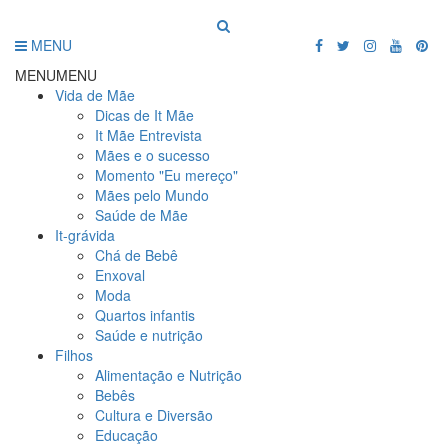
MENU
MENU
MENU
Vida de Mãe
Dicas de It Mãe
It Mãe Entrevista
Mães e o sucesso
Momento "Eu mereço"
Mães pelo Mundo
Saúde de Mãe
It-grávida
Chá de Bebê
Enxoval
Moda
Quartos infantis
Saúde e nutrição
Filhos
Alimentação e Nutrição
Bebês
Cultura e Diversão
Educação