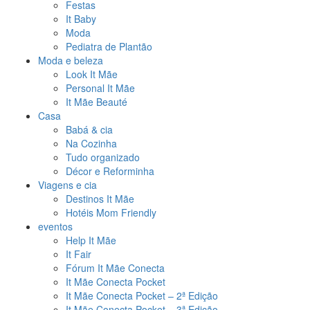
Festas
It Baby
Moda
Pediatra de Plantão
Moda e beleza
Look It Mãe
Personal It Mãe
It Mãe Beauté
Casa
Babá & cia
Na Cozinha
Tudo organizado
Décor e Reforminha
Viagens e cia
Destinos It Mãe
Hotéis Mom Friendly
eventos
Help It Mãe
It Fair
Fórum It Mãe Conecta
It Mãe Conecta Pocket
It Mãe Conecta Pocket – 2ª Edição
It Mãe Conecta Pocket – 3ª Edição