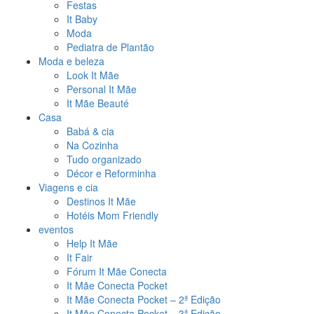
Festas
It Baby
Moda
Pediatra de Plantão
Moda e beleza
Look It Mãe
Personal It Mãe
It Mãe Beauté
Casa
Babá & cia
Na Cozinha
Tudo organizado
Décor e Reforminha
Viagens e cia
Destinos It Mãe
Hotéis Mom Friendly
eventos
Help It Mãe
It Fair
Fórum It Mãe Conecta
It Mãe Conecta Pocket
It Mãe Conecta Pocket – 2ª Edição
It Mãe Conecta Pocket – 3ª Edição