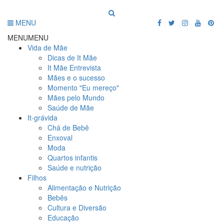
MENU
MENU
MENU
Vida de Mãe
Dicas de It Mãe
It Mãe Entrevista
Mães e o sucesso
Momento "Eu mereço"
Mães pelo Mundo
Saúde de Mãe
It-grávida
Chá de Bebê
Enxoval
Moda
Quartos infantis
Saúde e nutrição
Filhos
Alimentação e Nutrição
Bebês
Cultura e Diversão
Educação