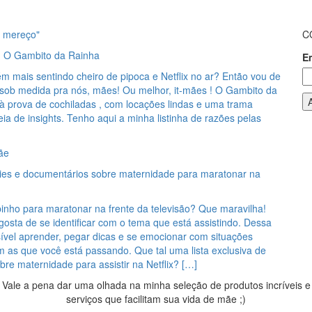
 mereço"
C
e: O Gambito da Rainha
E
m mais sentindo cheiro de pipoca e Netflix no ar? Então vou de
e sob medida pra nós, mães! Ou melhor, it-mães ! O Gambito da
à prova de cochiladas , com locações lindas e uma trama
eia de insights. Tenho aqui a minha listinha de razões pelas
ãe
éries e documentários sobre maternidade para maratonar na
nho para maratonar na frente da televisão? Que maravilha!
sta de se identificar com o tema que está assistindo. Dessa
ível aprender, pegar dicas e se emocionar com situações
 as que você está passando. Que tal uma lista exclusiva de
re maternidade para assistir na Netflix? […]
Vale a pena dar uma olhada na minha seleção de produtos incríveis e
serviços que facilitam sua vida de mãe ;)