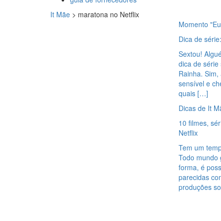
It Mãe
>
maratona no Netflix
Momento "Eu
Dica de séri
Sextou! Algué
dica de séri
Rainha. Sim, 
sensível e ch
quais […]
Dicas de It M
10 filmes, s
Netflix
Tem um tempi
Todo mundo go
forma, é poss
parecidas com
produções sob