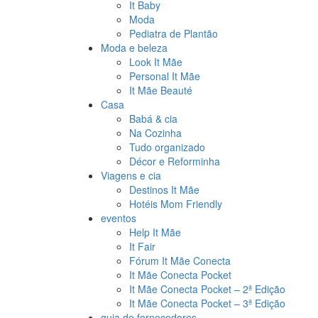
It Baby
Moda
Pediatra de Plantão
Moda e beleza
Look It Mãe
Personal It Mãe
It Mãe Beauté
Casa
Babá & cia
Na Cozinha
Tudo organizado
Décor e Reforminha
Viagens e cia
Destinos It Mãe
Hotéis Mom Friendly
eventos
Help It Mãe
It Fair
Fórum It Mãe Conecta
It Mãe Conecta Pocket
It Mãe Conecta Pocket – 2ª Edição
It Mãe Conecta Pocket – 3ª Edição
guia de fornecedores