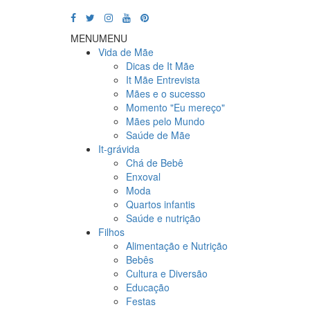
MENU
MENU
Vida de Mãe
Dicas de It Mãe
It Mãe Entrevista
Mães e o sucesso
Momento "Eu mereço"
Mães pelo Mundo
Saúde de Mãe
It-grávida
Chá de Bebê
Enxoval
Moda
Quartos infantis
Saúde e nutrição
Filhos
Alimentação e Nutrição
Bebês
Cultura e Diversão
Educação
Festas