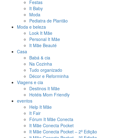
Festas
It Baby
Moda
Pediatra de Plantão
Moda e beleza
Look It Mãe
Personal It Mãe
It Mãe Beauté
Casa
Babá & cia
Na Cozinha
Tudo organizado
Décor e Reforminha
Viagens e cia
Destinos It Mãe
Hotéis Mom Friendly
eventos
Help It Mãe
It Fair
Fórum It Mãe Conecta
It Mãe Conecta Pocket
It Mãe Conecta Pocket – 2ª Edição
It Mãe Conecta Pocket – 3ª Edição