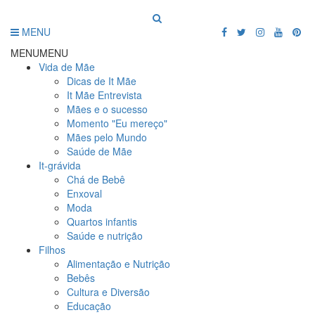
MENU
MENU
MENU
Vida de Mãe
Dicas de It Mãe
It Mãe Entrevista
Mães e o sucesso
Momento "Eu mereço"
Mães pelo Mundo
Saúde de Mãe
It-grávida
Chá de Bebê
Enxoval
Moda
Quartos infantis
Saúde e nutrição
Filhos
Alimentação e Nutrição
Bebês
Cultura e Diversão
Educação