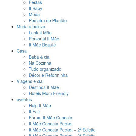
Festas
It Baby
Moda
Pediatra de Plantão
Moda e beleza
Look It Mãe
Personal It Mãe
It Mãe Beauté
Casa
Babá & cia
Na Cozinha
Tudo organizado
Décor e Reforminha
Viagens e cia
Destinos It Mãe
Hotéis Mom Friendly
eventos
Help It Mãe
It Fair
Fórum It Mãe Conecta
It Mãe Conecta Pocket
It Mãe Conecta Pocket – 2ª Edição
It Mãe Conecta Pocket – 3ª Edição