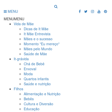
MENU
MENU
MENU
Vida de Mãe
Dicas de It Mãe
It Mãe Entrevista
Mães e o sucesso
Momento "Eu mereço"
Mães pelo Mundo
Saúde de Mãe
It-grávida
Chá de Bebê
Enxoval
Moda
Quartos infantis
Saúde e nutrição
Filhos
Alimentação e Nutrição
Bebês
Cultura e Diversão
Educação