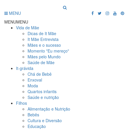
MENU
MENU
MENU
Vida de Mãe
Dicas de It Mãe
It Mãe Entrevista
Mães e o sucesso
Momento "Eu mereço"
Mães pelo Mundo
Saúde de Mãe
It-grávida
Chá de Bebê
Enxoval
Moda
Quartos infantis
Saúde e nutrição
Filhos
Alimentação e Nutrição
Bebês
Cultura e Diversão
Educação