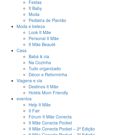
Festas
It Baby
Moda
Pediatra de Plantão
Moda e beleza
Look It Mãe
Personal It Mãe
It Mãe Beauté
Casa
Babá & cia
Na Cozinha
Tudo organizado
Décor e Reforminha
Viagens e cia
Destinos It Mãe
Hotéis Mom Friendly
eventos
Help It Mãe
It Fair
Fórum It Mãe Conecta
It Mãe Conecta Pocket
It Mãe Conecta Pocket – 2ª Edição
It Mãe Conecta Pocket – 3ª Edição