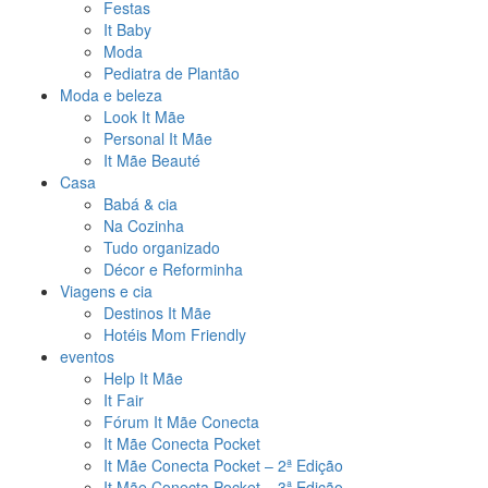
Festas
It Baby
Moda
Pediatra de Plantão
Moda e beleza
Look It Mãe
Personal It Mãe
It Mãe Beauté
Casa
Babá & cia
Na Cozinha
Tudo organizado
Décor e Reforminha
Viagens e cia
Destinos It Mãe
Hotéis Mom Friendly
eventos
Help It Mãe
It Fair
Fórum It Mãe Conecta
It Mãe Conecta Pocket
It Mãe Conecta Pocket – 2ª Edição
It Mãe Conecta Pocket – 3ª Edição