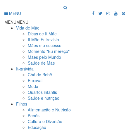
MENU
MENU
MENU
Vida de Mãe
Dicas de It Mãe
It Mãe Entrevista
Mães e o sucesso
Momento "Eu mereço"
Mães pelo Mundo
Saúde de Mãe
It-grávida
Chá de Bebê
Enxoval
Moda
Quartos infantis
Saúde e nutrição
Filhos
Alimentação e Nutrição
Bebês
Cultura e Diversão
Educação