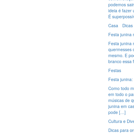
podemos sair
ideia é fazer
É superpossív
Casa
Dicas
Festa junina
Festa junina 
quermesses da
mesmo. E pod
branco essa fe
Festas
Festa junina
Como todo mu
em todo o paí
músicas de qu
junina em ca
pode […]
Cultura e Div
Dicas para o