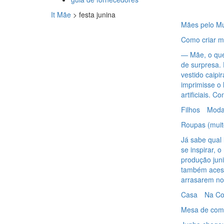
It Mãe
>
festa junina
Mães pelo M
Como criar me
— Mãe, o que
de surpresa. 
vestido caipi
imprimisse o 
artificiais. C
Filhos
Mod
Roupas (muito
Já sabe qual 
se inspirar, 
produção juni
também acess
arrasarem no 
Casa
Na Co
Mesa de comi