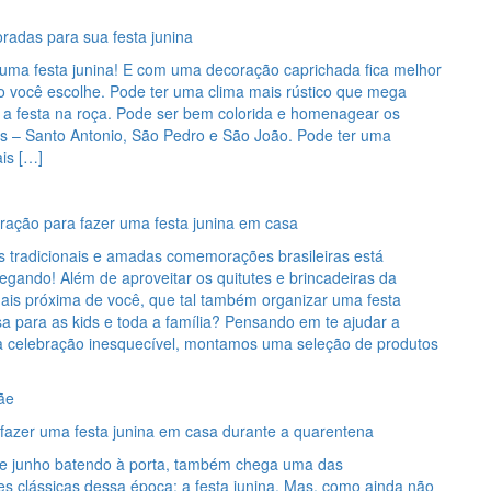
radas para sua festa junina
uma festa junina! E com uma decoração caprichada fica melhor
lo você escolhe. Pode ter uma clima mais rústico que mega
a festa na roça. Pode ser bem colorida e homenagear os
s – Santo Antonio, São Pedro e São João. Pode ter uma
is […]
oração para fazer uma festa junina em casa
 tradicionais e amadas comemorações brasileiras está
egando! Além de aproveitar os quitutes e brincadeiras da
is próxima de você, que tal também organizar uma festa
a para as kids e toda a família? Pensando em te ajudar a
a celebração inesquecível, montamos uma seleção de produtos
ãe
 fazer uma festa junina em casa durante a quarentena
 junho batendo à porta, também chega uma das
 clássicas dessa época: a festa junina. Mas, como ainda não