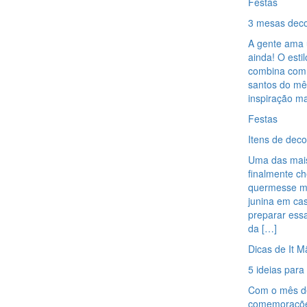
Festas
3 mesas deco
A gente ama 
ainda! O esti
combina com 
santos do mê
inspiração ma
Festas
Itens de dec
Uma das mais
finalmente ch
quermesse ma
junina em cas
preparar ess
da […]
Dicas de It M
5 ideias para
Com o mês de
comemorações