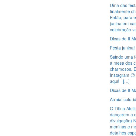
Uma das festa
finalmente ch
Então, para 
junina em cas
celebração v
Dicas de It M
Festa junina!
Saindo uma f
a mesa dos c
charmosos. E 
Instagram 🙂
aqui! […]
Dicas de It M
Arraial color
O Titina Atel
dançarem a qu
divulgação) 
meninas e men
detalhes esp