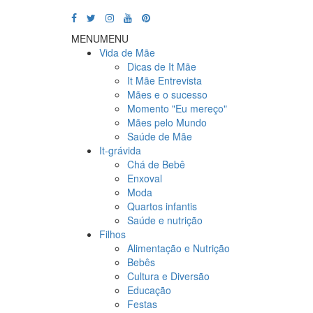
MENU
MENU
Vida de Mãe
Dicas de It Mãe
It Mãe Entrevista
Mães e o sucesso
Momento "Eu mereço"
Mães pelo Mundo
Saúde de Mãe
It-grávida
Chá de Bebê
Enxoval
Moda
Quartos infantis
Saúde e nutrição
Filhos
Alimentação e Nutrição
Bebês
Cultura e Diversão
Educação
Festas