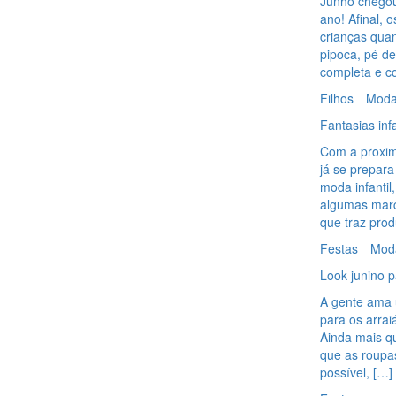
Junho chegou
ano! Afinal, 
crianças quan
pipoca, pé d
completa e 
Filhos
Mod
Fantasias inf
Com a proximi
já se prepar
moda infanti
algumas marc
que traz pro
Festas
Mod
Look junino p
A gente ama u
para os arra
Ainda mais qu
que as roupa
possível, […]