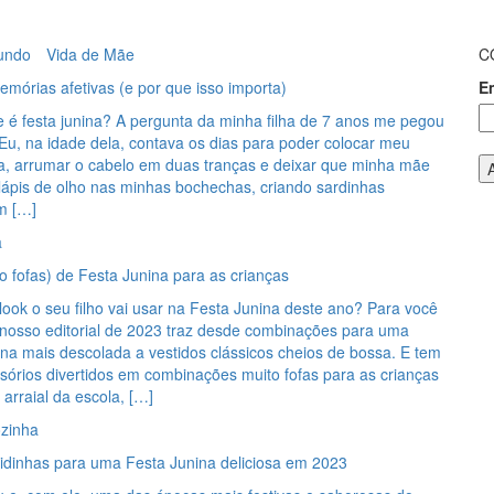
undo
Vida de Mãe
C
mórias afetivas (e por que isso importa)
E
 é festa junina? A pergunta da minha filha de 7 anos me pegou
Eu, na idade dela, contava os dias para poder colocar meu
ra, arrumar o cabelo em duas tranças e deixar que minha mãe
lápis de olho nas minhas bochechas, criando sardinhas
om […]
a
 fofas) de Festa Junina para as crianças
look o seu filho vai usar na Festa Junina deste ano? Para você
o nosso editorial de 2023 traz desde combinações para uma
na mais descolada a vestidos clássicos cheios de bossa. E tem
órios divertidos em combinações muito fofas para as crianças
arraial da escola, […]
zinha
dinhas para uma Festa Junina deliciosa em 2023