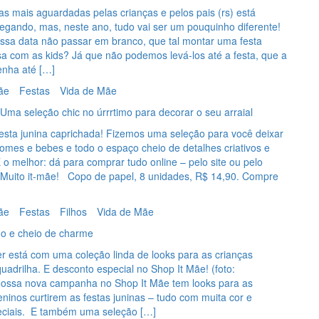
s mais aguardadas pelas crianças e pelos pais (rs) está
egando, mas, neste ano, tudo vai ser um pouquinho diferente!
essa data não passar em branco, que tal montar uma festa
a com as kids? Já que não podemos levá-los até a festa, que a
enha até […]
ãe
Festas
Vida de Mãe
 Uma seleção chic no úrrrtimo para decorar o seu arraial
esta junina caprichada! Fizemos uma seleção para você deixar
omes e bebes e todo o espaço cheio de detalhes criativos e
o melhor: dá para comprar tudo online – pelo site ou pelo
 Muito it-mãe! Copo de papel, 8 unidades, R$ 14,90. Compre
ãe
Festas
Filhos
Vida de Mãe
ido e cheio de charme
ier está com uma coleção linda de looks para as crianças
adrilha. E desconto especial no Shop It Mãe! (foto:
Nossa nova campanha no Shop It Mãe tem looks para as
inos curtirem as festas juninas – tudo com muita cor e
eciais. E também uma seleção […]