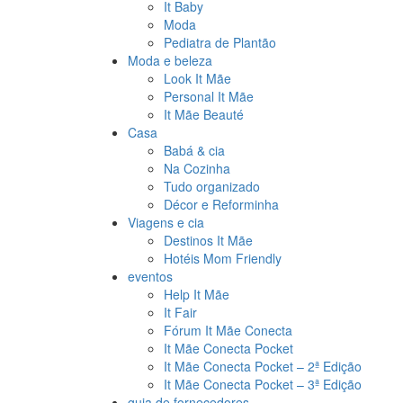
It Baby
Moda
Pediatra de Plantão
Moda e beleza
Look It Mãe
Personal It Mãe
It Mãe Beauté
Casa
Babá & cia
Na Cozinha
Tudo organizado
Décor e Reforminha
Viagens e cia
Destinos It Mãe
Hotéis Mom Friendly
eventos
Help It Mãe
It Fair
Fórum It Mãe Conecta
It Mãe Conecta Pocket
It Mãe Conecta Pocket – 2ª Edição
It Mãe Conecta Pocket – 3ª Edição
guia de fornecedores