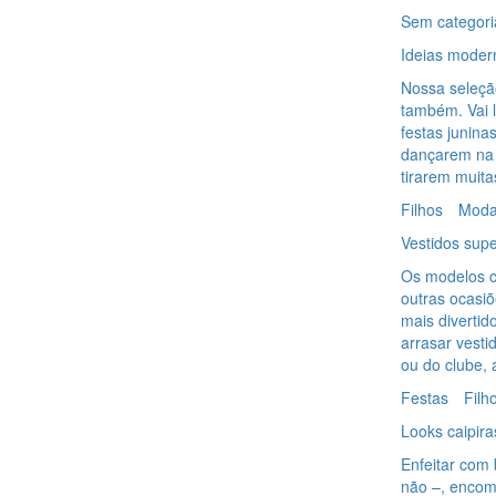
Sem categori
Ideias modern
Nossa seleçã
também. Vai l
festas junina
dançarem na 
tirarem muita
Filhos
Mod
Vestidos supe
Os modelos c
outras ocasiõ
mais divertid
arrasar vest
ou do clube, 
Festas
Filh
Looks caipira
Enfeitar com 
não –, encom