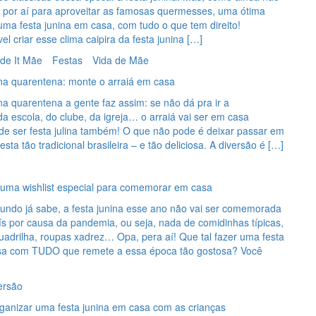
 por aí para aproveitar as famosas quermesses, uma ótima
 uma festa junina em casa, com tudo o que tem direito!
el criar esse clima caipira da festa junina […]
 de It Mãe
Festas
Vida de Mãe
 na quarentena: monte o arraiá em casa
na quarentena a gente faz assim: se não dá pra ir a
 escola, do clube, da igreja… o arraiá vai ser em casa
e ser festa julina também! O que não pode é deixar passar em
sta tão tradicional brasileira – e tão deliciosa. A diversão é […]
: uma wishlist especial para comemorar em casa
ndo já sabe, a festa junina esse ano não vai ser comemorada
s por causa da pandemia, ou seja, nada de comidinhas típicas,
adrilha, roupas xadrez… Opa, pera aí! Que tal fazer uma festa
sa com TUDO que remete a essa época tão gostosa? Você
ersão
rganizar uma festa junina em casa com as crianças