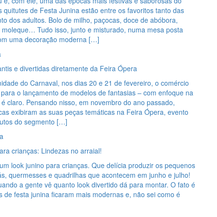
 e, com ele, uma das épocas mais festivas e saborosas do
os quitutes de Festa Junina estão entre os favoritos tanto das
to dos adultos. Bolo de milho, paçocas, doce de abóbora,
e moleque… Tudo isso, junto e misturado, numa mesa posta
com uma decoração moderna […]
a
antis e divertidas diretamente da Feira Ópera
dade do Carnaval, nos dias 20 e 21 de fevereiro, o comércio
a para o lançamento de modelos de fantasias – com enfoque na
l, é claro. Pensando nisso, em novembro do ano passado,
as exibiram as suas peças temáticas na Feira Ópera, evento
dutos do segmento […]
a
ara crianças: Lindezas no arraial!
m look junino para crianças. Que delícia produzir os pequenos
iás, quermesses e quadrilhas que acontecem em junho e julho!
ando a gente vê quanto look divertido dá para montar. O fato é
s de festa junina ficaram mais modernas e, não sei como é