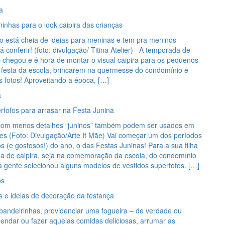
a
inhas para o look caipira das crianças
o está cheia de ideias para meninas e tem pra meninos
á conferir! (foto: divulgação/ Titina Atelier) A temporada de
s chegou e é hora de montar o visual caipira para os pequenos
festa da escola, brincarem na quermesse do condomínio e
s fotos! Aproveitando a época, […]
a
rfofos para arrasar na Festa Junina
om menos detalhes “juninos” também podem ser usados em
es (Foto: Divulgação/Arte It Mãe) Vai começar um dos períodos
os (e gostosos!) do ano, o das Festas Juninas! Para a sua filha
ida de caipira, seja na comemoração da escola, do condomínio
a gente selecionou alguns modelos de vestidos superfofos. […]
os
s e ideias de decoração da festança
bandeirinhas, providenciar uma fogueira – de verdade ou
endar ou fazer aquelas comidas deliciosas, arrumar as