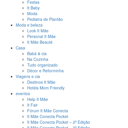
Festas
It Baby
Moda
Pediatra de Plantão
Moda e beleza
Look It Mãe
Personal It Mãe
It Mãe Beauté
Casa
Babá & cia
Na Cozinha
Tudo organizado
Décor e Reforminha
Viagens e cia
Destinos It Mãe
Hotéis Mom Friendly
eventos
Help It Mãe
It Fair
Fórum It Mãe Conecta
It Mãe Conecta Pocket
It Mãe Conecta Pocket – 2ª Edição
It Mãe Conecta Pocket – 3ª Edição