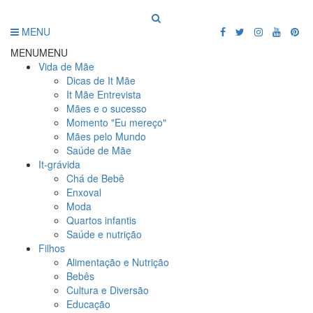
MENU
MENU
MENU
Vida de Mãe
Dicas de It Mãe
It Mãe Entrevista
Mães e o sucesso
Momento "Eu mereço"
Mães pelo Mundo
Saúde de Mãe
It-grávida
Chá de Bebê
Enxoval
Moda
Quartos infantis
Saúde e nutrição
Filhos
Alimentação e Nutrição
Bebês
Cultura e Diversão
Educação