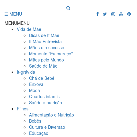
MENU
MENU
MENU
Vida de Mãe
Dicas de It Mãe
It Mãe Entrevista
Mães e o sucesso
Momento "Eu mereço"
Mães pelo Mundo
Saúde de Mãe
It-grávida
Chá de Bebê
Enxoval
Moda
Quartos infantis
Saúde e nutrição
Filhos
Alimentação e Nutrição
Bebês
Cultura e Diversão
Educação