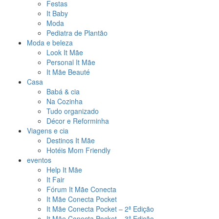
Festas
It Baby
Moda
Pediatra de Plantão
Moda e beleza
Look It Mãe
Personal It Mãe
It Mãe Beauté
Casa
Babá & cia
Na Cozinha
Tudo organizado
Décor e Reforminha
Viagens e cia
Destinos It Mãe
Hotéis Mom Friendly
eventos
Help It Mãe
It Fair
Fórum It Mãe Conecta
It Mãe Conecta Pocket
It Mãe Conecta Pocket – 2ª Edição
It Mãe Conecta Pocket – 3ª Edição