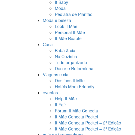
It Baby
Moda
Pediatra de Plantão
Moda e beleza
Look It Mãe
Personal It Mãe
It Mãe Beauté
Casa
Babá & cia
Na Cozinha
Tudo organizado
Décor e Reforminha
Viagens e cia
Destinos It Mãe
Hotéis Mom Friendly
eventos
Help It Mãe
It Fair
Fórum It Mãe Conecta
It Mãe Conecta Pocket
It Mãe Conecta Pocket – 2ª Edição
It Mãe Conecta Pocket – 3ª Edição
guia de fornecedores