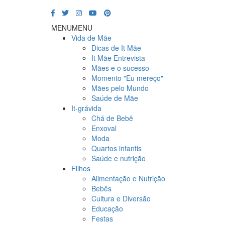
MENU
MENU
Vida de Mãe
Dicas de It Mãe
It Mãe Entrevista
Mães e o sucesso
Momento "Eu mereço"
Mães pelo Mundo
Saúde de Mãe
It-grávida
Chá de Bebê
Enxoval
Moda
Quartos infantis
Saúde e nutrição
Filhos
Alimentação e Nutrição
Bebês
Cultura e Diversão
Educação
Festas