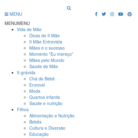
MENU
MENU
MENU
Vida de Mãe
Dicas de It Mãe
It Mãe Entrevista
Mães e o sucesso
Momento "Eu mereço"
Mães pelo Mundo
Saúde de Mãe
It-grávida
Chá de Bebê
Enxoval
Moda
Quartos infantis
Saúde e nutrição
Filhos
Alimentação e Nutrição
Bebês
Cultura e Diversão
Educação