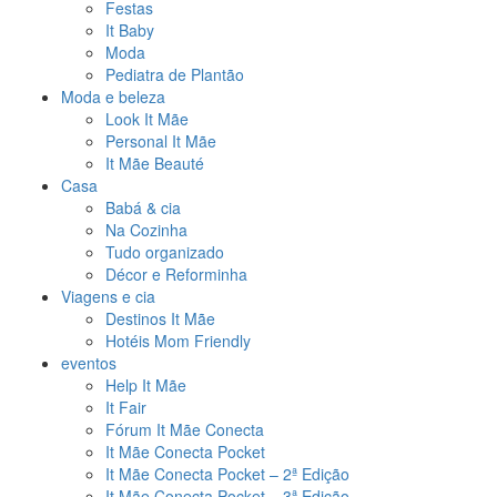
Festas
It Baby
Moda
Pediatra de Plantão
Moda e beleza
Look It Mãe
Personal It Mãe
It Mãe Beauté
Casa
Babá & cia
Na Cozinha
Tudo organizado
Décor e Reforminha
Viagens e cia
Destinos It Mãe
Hotéis Mom Friendly
eventos
Help It Mãe
It Fair
Fórum It Mãe Conecta
It Mãe Conecta Pocket
It Mãe Conecta Pocket – 2ª Edição
It Mãe Conecta Pocket – 3ª Edição