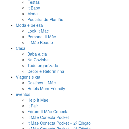
Festas
It Baby
Moda
Pediatra de Plantão
Moda e beleza
Look It Mãe
Personal It Mãe
It Mãe Beauté
Casa
Babá & cia
Na Cozinha
Tudo organizado
Décor e Reforminha
Viagens e cia
Destinos It Mãe
Hotéis Mom Friendly
eventos
Help It Mãe
It Fair
Fórum It Mãe Conecta
It Mãe Conecta Pocket
It Mãe Conecta Pocket – 2ª Edição
It Mãe Conecta Pocket – 3ª Edição